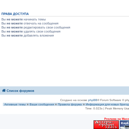
ПРАВА ДОСТУПА
Вы
не можете
начинать темы
Вы
не можете
отвечать на сообщения
Вы
не можете
редактировать свои сообщения
Вы
не можете
удалять свои сообщения
Вы
не можете
добавлять вложения
Список форумов
Создано на основе
phpBB
® Forum Software © ph
Активные темы
✭
Ваши сообщения
✭
Правила форума
✭
Информация для новых брига
Time: 0.023s
| Peak Memory Usa
Рeклама на Мас