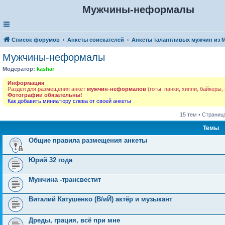
Мужчины-неформалы
Список форумов
Анкеты соискателей
Анкеты талантливых мужчин из 
Мужчины-неформалы
Модератор:
kashar
Информация
Раздел для размещения анкет
мужчин-неформалов
(готы, панки, хиппи, байкеры,
Фотографии обязательны!
Как добавить миниатюру слева от своей анкеты
15 тем • Страниц
Темы
Общие правила размещения анкеты
Юрий 32 года
Мужчина -трансвестит
Виталий Катушенко (В/иЙ) актёр и музыкант
Дреды, грация, всё при мне