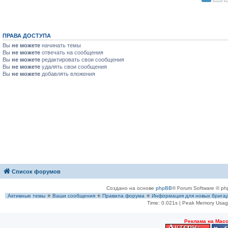
ПРАВА ДОСТУПА
Вы
не можете
начинать темы
Вы
не можете
отвечать на сообщения
Вы
не можете
редактировать свои сообщения
Вы
не можете
удалять свои сообщения
Вы
не можете
добавлять вложения
Список форумов
Создано на основе
phpBB
® Forum Software © ph
Активные темы
✭
Ваши сообщения
✭
Правила форума
✭
Информация для новых брига
Time: 0.021s
| Peak Memory Usage
Рeклама на Мас