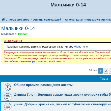
Мальчики 0-14
Список форумов
Анкеты соискателей
Анкеты талантливых мужчин из 
Мальчики 0-14
Модератор:
kashar
Информация
Телеграм-канал по детским массовкам и кастингам:
@kids_kino
Раздел для размещения анкет мальчиков от 0 до 14 лет из Москвы и из Московской 
В заголовке напишите имя, возраст и какую-нибудь отличительную черту. Например,
Внимание!
Согласие родителей на размещение анкет и на участие в съёмках о
Как добавить миниатюру слева от своей анкеты
1
2
68 тем
Темы
Общие правила размещения анкеты
Данила 7 лет . Блондин серые глаза ,носик курносик губы
Дима. Добрый,красивый, умный голубоглазый светлорусый