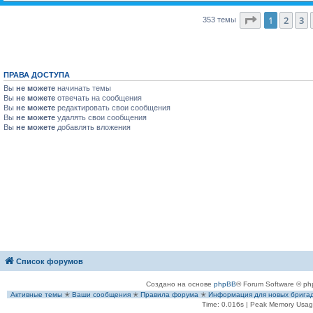
Страница
1
1
2
3
353 темы
ПРАВА ДОСТУПА
Вы
не можете
начинать темы
Вы
не можете
отвечать на сообщения
Вы
не можете
редактировать свои сообщения
Вы
не можете
удалять свои сообщения
Вы
не можете
добавлять вложения
Список форумов
Создано на основе
phpBB
® Forum Software © ph
Активные темы
✭
Ваши сообщения
✭
Правила форума
✭
Информация для новых брига
Time: 0.016s
| Peak Memory Usage