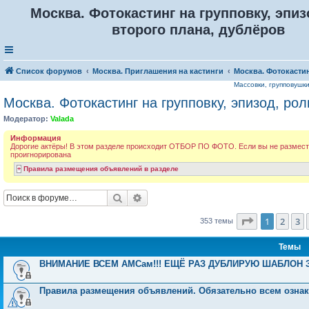
Москва. Фотокастинг на групповку, эпиз
второго плана, дублёров
Список форумов
Москва. Приглашения на кастинги
Москва. Фотокастин
Массовки, групповушк
Москва. Фотокастинг на групповку, эпизод, рол
Модератор:
Valada
Информация
Дорогие актёры! В этом разделе происходит ОТБОР ПО ФОТО. Если вы не размести
проигнорирована
Правила размещения объявлений в разделе
Поиск
Расширенный поиск
Страница
1
1
2
3
353 темы
Темы
ВНИМАНИЕ ВСЕМ АМСам!!! ЕЩЁ РАЗ ДУБЛИРУЮ ШАБЛОН З
Правила размещения объявлений. Обязательно всем ознак