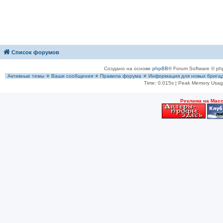
Список форумов
Создано на основе
phpBB
® Forum Software © ph
Активные темы
✭
Ваши сообщения
✭
Правила форума
✭
Информация для новых брига
Time: 0.015s
| Peak Memory Usage
Рeклама на Мас