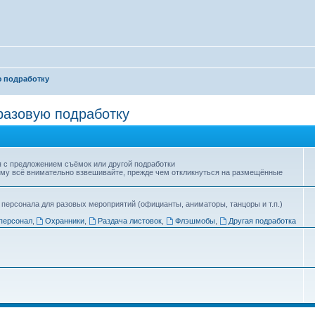
ю подработку
разовую подработку
я с предложением съёмок или другой подработки
тому всё внимательно взвешивайте, прежде чем откликнуться на размещённые
 персонала для разовых мероприятий (официанты, аниматоры, танцоры и т.п.)
персонал
,
Охранники
,
Раздача листовок
,
Флэшмобы
,
Другая подработка