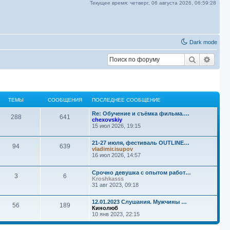
Текущее время:
четверг, 06 августа 2026,
06:59:28
Dark mode
Поиск
Расш
ТЕМЫ
СООБЩЕНИЯ
ПОСЛЕДНЕЕ СООБЩЕНИЕ
П
Re: Обучение и съёмка фильма.…
Т
С
288
641
о
chexovskiy
с
15 июл 2026, 19:15
е
о
л
е
П
м
о
21-27 июля, фестиваль OUTLINE…
д
Т
С
94
639
о
vladimir.isupov
н
с
16 июл 2026, 14:57
ы
б
е
е
о
л
е
е
с
щ
м
о
П
Срочно девушка с опытом работ…
д
о
Т
С
3
6
о
Kroshkasss
н
о
е
с
31 авг 2023, 09:18
ы
б
е
б
е
о
л
е
щ
н
е
с
щ
е
П
м
о
12.01.2023 Слушания. Мужчины …
д
о
Т
С
56
189
н
о
Кинолюб
н
и
о
и
е
с
10 янв 2023, 22:15
ы
б
е
б
е
о
е
л
е
щ
я
н
е
с
щ
е