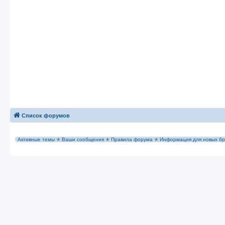
Список форумов
Активные темы
✭
Ваши сообщения
✭
Правила форума
✭
Информация для новых бр