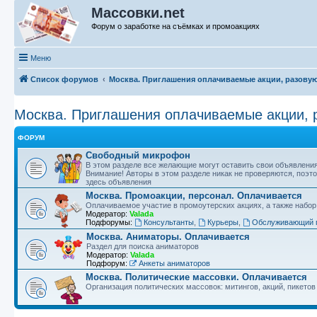
Массовки.net
Форум о заработке на съёмках и промоакциях
Меню
Список форумов
Москва. Приглашения оплачиваемые акции, разову
Москва. Приглашения оплачиваемые акции, 
ФОРУМ
Свободный микрофон
В этом разделе все желающие могут оставить свои объявлени
Внимание! Авторы в этом разделе никак не проверяются, поэ
здесь объявления
Москва. Промоакции, персонал. Оплачивается
Оплачиваемое участие в промоутерских акциях, а также набор
Модератор:
Valada
Подфорумы:
Консультанты
,
Курьеры
,
Обслуживающий 
Москва. Аниматоры. Оплачивается
Раздел для поиска аниматоров
Модератор:
Valada
Подфорум:
Анкеты аниматоров
Москва. Политические массовки. Оплачивается
Организация политических массовок: митингов, акций, пикетов