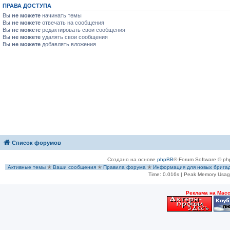
ПРАВА ДОСТУПА
Вы
не можете
начинать темы
Вы
не можете
отвечать на сообщения
Вы
не можете
редактировать свои сообщения
Вы
не можете
удалять свои сообщения
Вы
не можете
добавлять вложения
Список форумов
Создано на основе
phpBB
® Forum Software © ph
Активные темы
✭
Ваши сообщения
✭
Правила форума
✭
Информация для новых брига
Time: 0.016s
| Peak Memory Usage
Рeклама на Мас