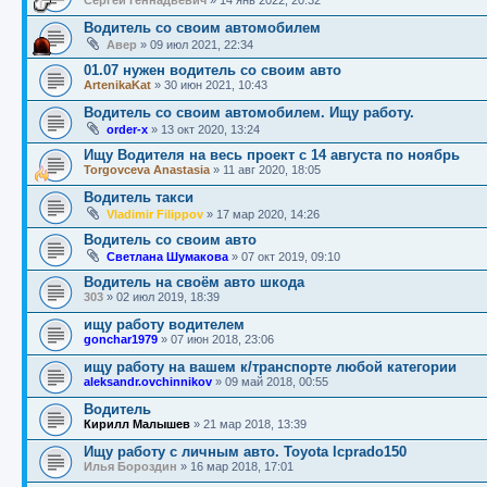
Водитель со своим автомобилем
Авер
»
09 июл 2021, 22:34
01.07 нужен водитель со своим авто
ArtenikaKat
»
30 июн 2021, 10:43
Водитель со своим автомобилем. Ищу работу.
order-x
»
13 окт 2020, 13:24
Ищу Водителя на весь проект с 14 августа по ноябрь
Torgovceva Anastasia
»
11 авг 2020, 18:05
Водитель такси
Vladimir Filippov
»
17 мар 2020, 14:26
Водитель со своим авто
Светлана Шумакова
»
07 окт 2019, 09:10
Водитель на своём авто шкода
303
»
02 июл 2019, 18:39
ищу работу водителем
gonchar1979
»
07 июн 2018, 23:06
ищу работу на вашем к/транспорте любой категории
aleksandr.ovchinnikov
»
09 май 2018, 00:55
Водитель
Кирилл Малышев
»
21 мар 2018, 13:39
Ищу работу с личным авто. Toyota lcprado150
Илья Бороздин
»
16 мар 2018, 17:01