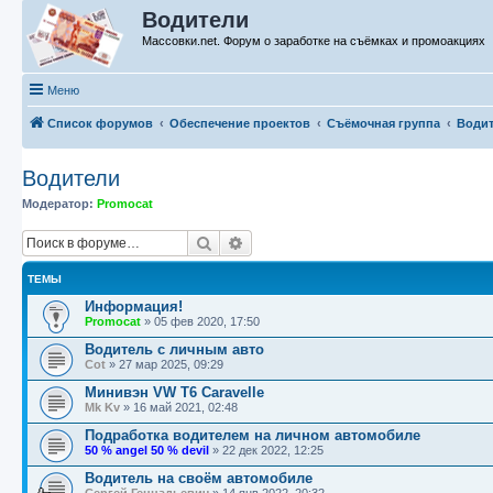
Водители
Массовки.net. Форум о заработке на съёмках и промоакциях
Меню
Список форумов
Обеспечение проектов
Съёмочная группа
Води
Водители
Модератор:
Promocat
Поиск
Расширенный поиск
ТЕМЫ
Информация!
Promocat
»
05 фев 2020, 17:50
Водитель с личным авто
Cot
»
27 мар 2025, 09:29
Минивэн VW Т6 Caravelle
Mk Kv
»
16 май 2021, 02:48
Подработка водителем на личном автомобиле
50 % angel 50 % devil
»
22 дек 2022, 12:25
Водитель на своём автомобиле
Сергей Геннадьевич
»
14 янв 2022, 20:32