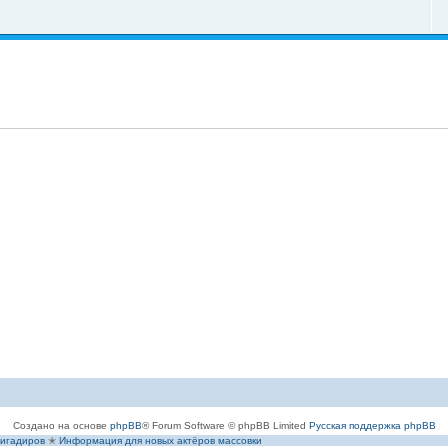
Создано на основе
phpBB
® Forum Software © phpBB Limited
Русская поддержка phpBB
игадиров
✭
Информация для новых актёров массовки