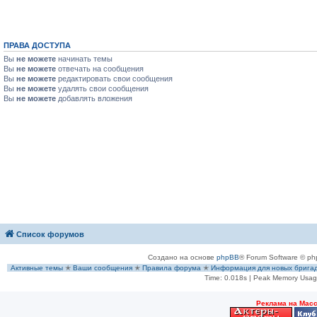
ПРАВА ДОСТУПА
Вы
не можете
начинать темы
Вы
не можете
отвечать на сообщения
Вы
не можете
редактировать свои сообщения
Вы
не можете
удалять свои сообщения
Вы
не можете
добавлять вложения
Список форумов
Создано на основе
phpBB
® Forum Software © ph
Активные темы
✭
Ваши сообщения
✭
Правила форума
✭
Информация для новых брига
Time: 0.018s
| Peak Memory Usage
Рeклама на Мас