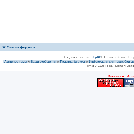
Список форумов
Создано на основе
phpBB
® Forum Software © ph
Активные темы
✭
Ваши сообщения
✭
Правила форума
✭
Информация для новых брига
Time: 0.023s
| Peak Memory Usage
Рeклама на Мас