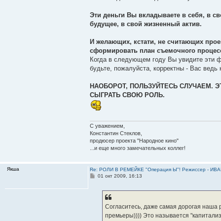
Эти деньги Вы вкладываете в себя, в св
будущее, в свой жизненный актив.
И желающих, кстати, не считающих прое
сформировать план съемочного процес
Когда в следующем году Вы увидите эти фи
будьте, пожалуйста, корректны - Вас ведь н
НАОБОРОТ, ПОЛЬЗУЙТЕСЬ СЛУЧАЕМ. Э
СЫГРАТЬ СВОЮ РОЛЬ.
С уважением,
Константин Стеклов,
продюсер проекта "Народное кино"
...и еще много замечательных коллег!
Якша
Re: РОЛИ В РЕМЕЙКЕ "Операция Ы"! Режиссер - И
С
01 окт 2009, 16:13
о
о
б
щ
е
Согласитесь, даже самая дорогая наша 
н
премьеры)))) Это называется "капитали
и