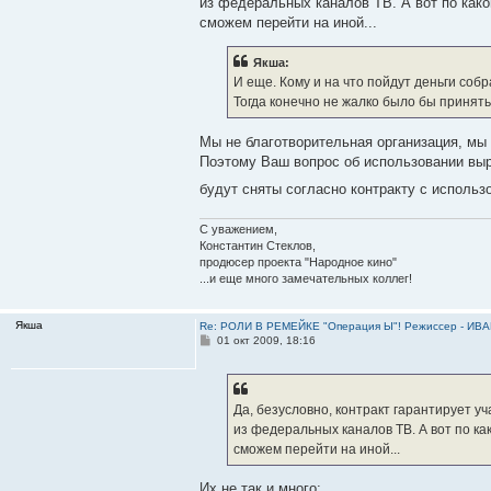
из федеральных каналов ТВ. А вот по како
сможем перейти на иной...
Якша:
И еще. Кому и на что пойдут деньги со
Тогда конечно не жалко было бы принять
Мы не благотворительная организация, мы 
Поэтому Ваш вопрос об использовании выр
будут сняты согласно контракту с использ
С уважением,
Константин Стеклов,
продюсер проекта "Народное кино"
...и еще много замечательных коллег!
Якша
Re: РОЛИ В РЕМЕЙКЕ "Операция Ы"! Режиссер - И
С
01 окт 2009, 18:16
о
о
б
щ
е
Да, безусловно, контракт гарантирует у
н
из федеральных каналов ТВ. А вот по ка
и
е
сможем перейти на иной...
Их не так и много: