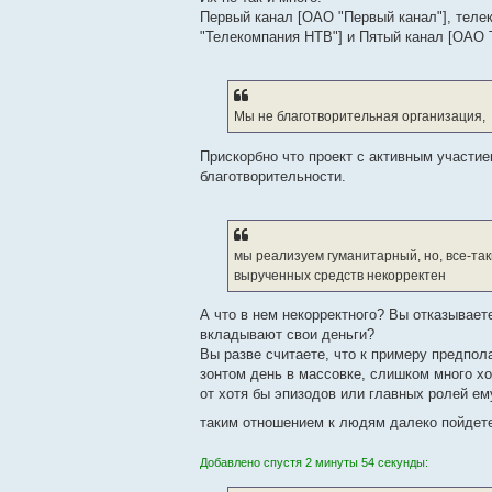
Первый канал [ОАО "Первый канал"], теле
"Телекомпания НТВ"] и Пятый канал [ОАО 
Мы не благотворительная организация,
Прискорбно что проект с активным участи
благотворительности.
мы реализуем гуманитарный, но, все-та
вырученных средств некорректен
А что в нем некорректного? Вы отказываете
вкладывают свои деньги?
Вы разве считаете, что к примеру предпол
зонтом день в массовке, слишком много хо
от хотя бы эпизодов или главных ролей ем
таким отношением к людям далеко пойдет
Добавлено спустя 2 минуты 54 секунды: