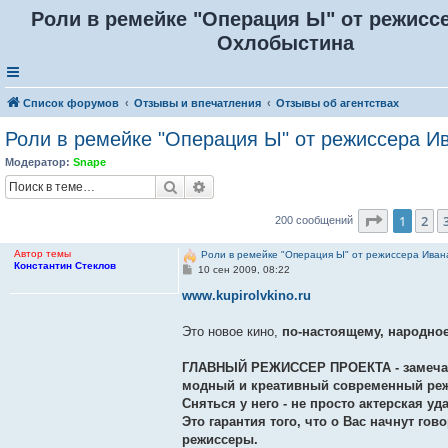
Роли в ремейке "Операция Ы" от режисс
Охлобыстина
Список форумов
Отзывы и впечатления
Отзывы об агентствах
Роли в ремейке "Операция Ы" от режиссера И
Модератор:
Snape
Поиск
Расширенный поиск
Страниц
1
2
200 сообщений
Автор темы
Роли в ремейке "Операция Ы" от режиссера Ива
Константин Стеклов
С
10 сен 2009, 08:22
о
о
www.kupirolvkino.ru
б
щ
е
Это новое кино,
по-настоящему, народное
н
и
е
ГЛАВНЫЙ РЕЖИССЕР ПРОЕКТА - замечател
модный и креативный современный режи
Сняться у него - не просто актерская уд
Это гарантия того, что о Вас начнут гов
режиссеры.