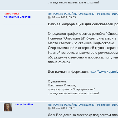
...и еще много замечательных коллег!
Автор темы
Re: РОЛИ В РЕМЕЙКЕ "Операция Ы"! Режиссер - И
Константин Стеклов
С
01 окт 2009, 09:33
о
о
Важная информация для соискателей ро
б
щ
е
Определен график съемок ремейка "Опера
н
Новелла "Операция Ы" будет сниматься в п
и
е
Место съемок - ближайшее Подмосковье.
Сбор съемочной и актерской группы (ориент
На этой встрече: знакомство с режиссеро
обсуждение съемочного процесса, получен
плана съемок.
Вся важная информация:
http://www.kupirol
С уважением,
Константин Стеклов,
продюсер проекта "Народное кино"
...и еще много замечательных коллег!
nasty_beeline
Re: РОЛИ В РЕМЕЙКЕ "Операция Ы"! Режиссер - И
С
01 окт 2009, 09:51
о
о
Да у Вас даже за массовку под зонтом пла
б