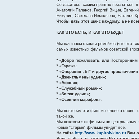
Согласитесь, самим приятно признаться: я 
Анатолий Папанов, Георгий Вицин, Евгени
Никулин, Светлана Немоляева, Наталья К
Чтобы дать этот шанс каждому, а не пс
КАК ЭТО ЕСТЬ, И КАК ЭТО БУДЕТ
Мы начинаем съемки ремейков (что это так
самых известных фильмов советской эпох
* «Добро пожаловать, или Посторонним
* «Гараж»;
* «Операция „Ы“ и другие приключения
* «Джентльмены удачи»;
* «Афоня»;
* «Служебный роман»;
* «Зигзаг удачи»;
* «Осенний марафон».
Мы повторим эти фильмы слово в слово, к
такой же.
Мы покажем эти фильмы по центральным 
новые "старые" фильмы увидят все.
На сайте
http://www.kupirolvkino.ru
Вам о
Роль любую, ту, которую Вы хотите игра