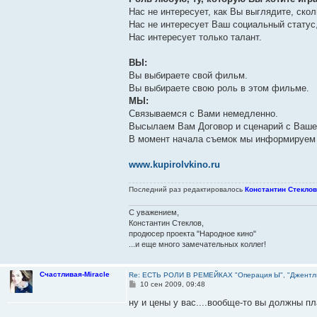
Нас не интересует, как Вы выглядите, скол
Нас не интересует Ваш социальный статус
Нас интересует только талант.
ВЫ:
Вы выбираете свой фильм.
Вы выбираете свою роль в этом фильме.
МЫ:
Связываемся с Вами немедленно.
Высылаем Вам Договор и сценарий с Ваше
В момент начала съемок мы информируем В
www.kupirolvkino.ru
Последний раз редактировалось
Константин Стекло
С уважением,
Константин Стеклов,
продюсер проекта "Народное кино"
...и еще много замечательных коллег!
Счастливая-Miracle
Re: ЕСТЬ РОЛИ В РЕМЕЙКАХ "Операция Ы", "Джентл
С
10 сен 2009, 09:48
о
о
ну и цены у вас....вообще-то вы должны пл
б