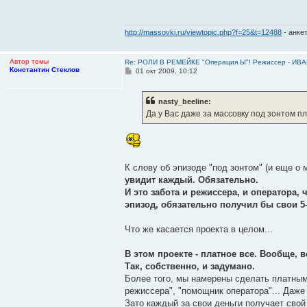
щ
е
н
и
http://massovki.ru/viewtopic.php?f=25&t=12488
- анке
е
Автор темы
Re: РОЛИ В РЕМЕЙКЕ "Операция Ы"! Режиссер - И
Константин Стеклов
С
01 окт 2009, 10:12
о
о
б
nasty_beeline:
щ
е
Да у Вас даже за массовку под зонтом п
н
и
е
К слову об эпизоде "под зонтом" (и еще о 
увидит каждый. Обязательно.
И это забота и режиссера, и оператора
эпизод, обязательно получил бы свои 5-1
Что же касается проекта в целом...
В этом проекте - платное все. Вообще, в
Так, собственно, и задумано.
Более того, мы намерены сделать платным
режиссера", "помощник оператора"... Даже
Зато каждый за свои деньги получает свой