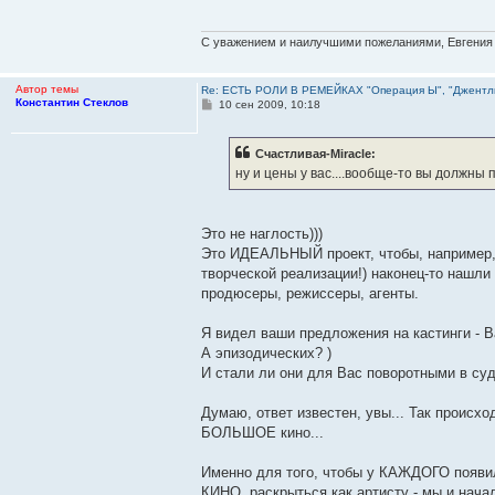
щ
е
н
и
С уважением и наилучшими пожеланиями, Евгения
е
Автор темы
Re: ЕСТЬ РОЛИ В РЕМЕЙКАХ "Операция Ы", "Джентл
Константин Стеклов
С
10 сен 2009, 10:18
о
о
б
Счастливая-Miracle:
щ
е
ну и цены у вас....вообще-то вы должны п
н
и
е
Это не наглость)))
Это ИДЕАЛЬНЫЙ проект, чтобы, например
творческой реализации!) наконец-то нашли
продюсеры, режиссеры, агенты.
Я видел ваши предложения на кастинги - 
А эпизодических? )
И стали ли они для Вас поворотными в суд
Думаю, ответ известен, увы... Так проис
БОЛЬШОЕ кино...
Именно для того, чтобы у КАЖДОГО появи
КИНО, раскрыться как артисту - мы и начал