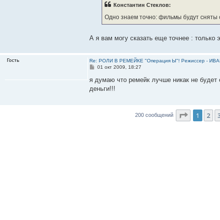
Константин Стеклов:
Одно знаем точно: фильмы будут сняты с
А я вам могу сказать еще точнее : только 
Гость
Re: РОЛИ В РЕМЕЙКЕ "Операция Ы"! Режиссер - И
С
01 окт 2009, 18:27
о
о
я думаю что ремейк лучше никак не будет о
б
деньги!!!
щ
е
н
и
Страниц
е
1
2
200 сообщений