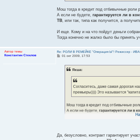
е
Мош тогда в кредит под отбивычные роли 
А если не будете,
гарантируется ли в кон
ТВ
, или так, типа как получится, а получ
И еще. Кому и на что пойдут деньги собра
Тогда конечно не жалко было бы принять у
Автор темы
Re: РОЛИ В РЕМЕЙКЕ "Операция Ы"! Режиссер - И
Константин Стеклов
С
01 окт 2009, 17:53
о
о
б
Якша:
щ
е
н
и
е
Согласитесь, даже самая дорогая на
премьеры)))) Это называется "капит
Мош тогда в кредит под отбивычные рол
А если не будете,
гарантируется ли в к
На
ТВ
, или так, типа как получится, а полу
И еще. Кому и на что пойдут деньги со
Тогда конечно не жалко было бы принять
Да, безусловно, контракт гарантирует уча