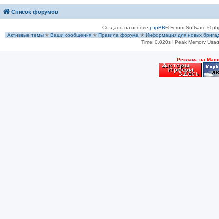
Список форумов
Создано на основе
phpBB
® Forum Software © ph
Активные темы
✭
Ваши сообщения
✭
Правила форума
✭
Информация для новых брига
Time: 0.020s
| Peak Memory Usage
Рeклама на Мас