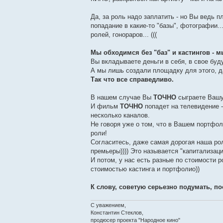
Да, за роль надо заплатить - но Вы ведь п
попадание в какие-то "базы", фотографии.
ролей, гонораров... (((
Мы обходимся без "баз" и кастингов - 
Вы вкладываете деньги в себя, в свое буду
А мы лишь создали площадку для этого, 
Так что все справедливо.
В нашем случае Вы
ТОЧНО
сыграете Вашу 
И фильм
ТОЧНО
попадет на телевидение -
несколько каналов.
Не говоря уже о том, что в Вашем портфол
роли!
Согласитесь, даже самая дорогая наша ро
премьеры)))) Это называется "капитализац
И потом, у нас есть разные по стоимости р
стоимостью кастинга и портфолио))
К слову, советую серьезно подумать, п
С уважением,
Константин Стеклов,
продюсер проекта "Народное кино"