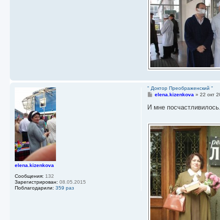
" Доктор Преображенский "
С
elena.kizenkova
»
22 окт 2
о
о
И мне посчастливилось.
б
щ
е
н
и
е
elena.kizenkova
Сообщения:
132
Зарегистрирован:
08.05.2015
Поблагодарили:
359 раз