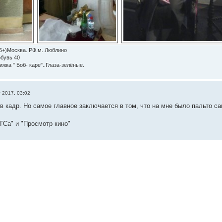
5+)Москва. РФ.м. Люблино
обувь 40
ижка " Боб- каре"..Глаза-зелёные.
т 2017, 03:02
в кадр. Но самое главное заключается в том, что на мне было пальто са
ГСа" и "Просмотр кино"