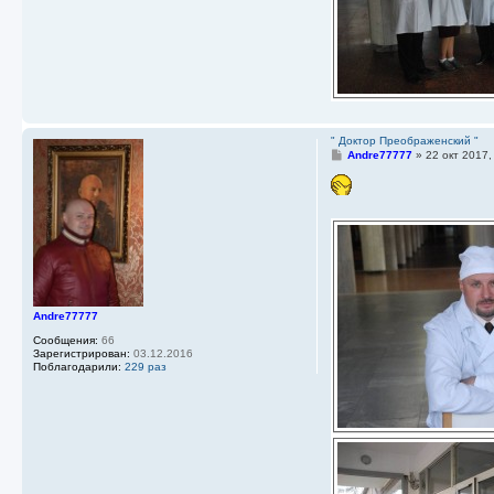
" Доктор Преображенский "
С
Andre77777
»
22 окт 2017,
о
о
б
щ
е
н
и
е
Andre77777
Сообщения:
66
Зарегистрирован:
03.12.2016
Поблагодарили:
229 раз