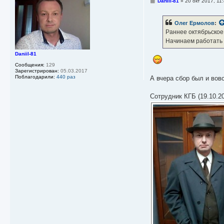
С
Daniil-81
»
20 окт 2017, 11
о
о
б
Олег Ермолов
:
щ
е
Раннее октябрьское 
н
Начинаем работать
и
е
Daniil-81
Сообщения:
129
Зарегистрирован:
05.03.2017
Поблагодарили:
440 раз
А вчера сбор был и вовс
Сотрудник КГБ (19.10.20