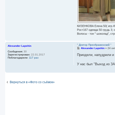
КИЗЕНКОВА Елена 50( игр.4
Рост167 одежда 50 грудь 3; 
Волосы - тон " шоколад", стр
" Доктор Преображенский "
Alexander Lapshin
С
Alexander Lapshin
»
24 ок
о
Сообщения:
30
о
Приодели, напудрили и 
Зарегистрирован:
22.01.2017
б
Поблагодарили:
117 раз
щ
е
У нас был "Выход из ЗА
н
и
е
Вернуться в «Фото со съёмок»