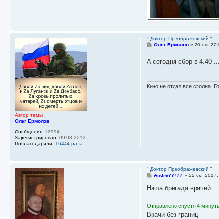
" Доктор Преображенский "
С
Олег Ермолов
»
20 окт 20
о
о
А сегодня сбор в 4.40 .
б
щ
е
н
и
Кино не отдал все сполна. Го
е
Автор темы
Олег Ермолов
Сообщения:
12994
Зарегистрирован:
09.08.2013
Поблагодарили:
16444 раза
" Доктор Преображенский "
С
Andre77777
»
22 окт 2017,
о
о
Наша бригада врачей
б
щ
е
Отправлено спустя 4 минуты
н
Врачи без границ
и