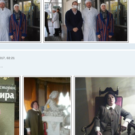
017, 02:21
..