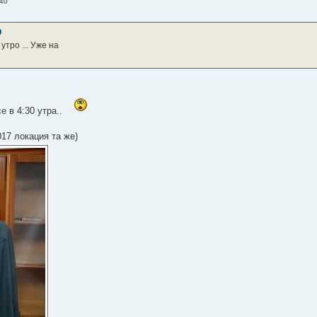
:40
утро ... Уже на
е в 4:30 утра..
17 локация та же)