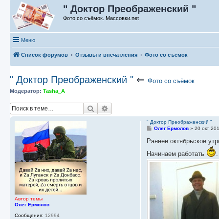
" Доктор Преображенский "
Фото со съёмок. Массовки.net
Меню
Список форумов
Отзывы и впечатления
Фото со съёмок
" Доктор Преображенский "
⇐
Фото со съёмок
Модератор:
Tasha_A
Поиск
Расширенный поиск
" Доктор Преображенский "
С
Олег Ермолов
»
20 окт 20
о
о
Раннее октябрьское утро
б
щ
Начинаем работать
е
н
и
е
Автор темы
Олег Ермолов
Сообщения:
12994