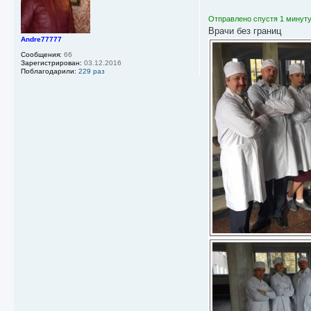
е
Отправлено спустя 1 минуту
Врачи без границ
Andre77777
Сообщения:
66
Зарегистрирован:
03.12.2016
Поблагодарили:
229 раз