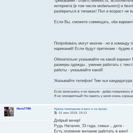
Требования - ответственность, исполните
интернета (в том числе мобильного) и без
разбираться в типажах! Пол и возраст не в
Если Вы, сможете совмещать, оба вариант
Попробовать могут многие - но в команду
нареканий! Если будут претензии - будем 
Обязательно указывайте на какой вариант 
размеры одежды , умение работать с текст
работы - указывайте какой!
Указывайте телефон! Тем чья кандидатура 
Если записались и не пришли - добро пожаловать в
Я не злопамятный! Но память у меня очень хороша
Ната7788
Нужны помощники в кино и на промо
С
01 июн 2018, 18:13
о
о
Добрый вечер!
б
Рудь Наталия, 33 года, семьи -, дети -
щ
е
Есть огромное желание работать в кино!