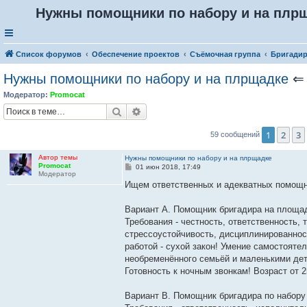
Нужны помощники по набору и на плр
Список форумов
Обеспечение проектов
Съёмочная группа
Бригадир
Нужны помощники по набору и на плрщадке
Модератор:
Promocat
Поиск
Расширенный поиск
1
2
3
59 сообщений
Автор темы
Нужны помощники по набору и на плрщадке
Promocat
С
01 июн 2018, 17:49
Модератор
о
о
Ищем ответственных и адекватных помощни
б
щ
е
Вариант А. Помощник бригадира на площа
н
Требования - честность, ответственность,
и
е
стрессоустойчивость, дисциплинированнос
работой - сухой закон! Умение самостоят
необременённого семьёй и маленькими дет
Готовность к ночным звонкам! Возраст от 
Вариант В. Помощник бригадира по набору