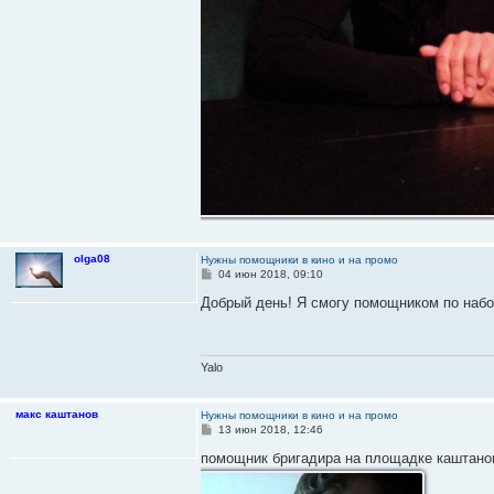
olga08
Нужны помощники в кино и на промо
С
04 июн 2018, 09:10
о
о
Добрый день! Я смогу помощником по набо
б
щ
е
н
и
Yalo
е
макс каштанов
Нужны помощники в кино и на промо
С
13 июн 2018, 12:46
о
о
помощник бригадира на площадке каштанов 
б
щ