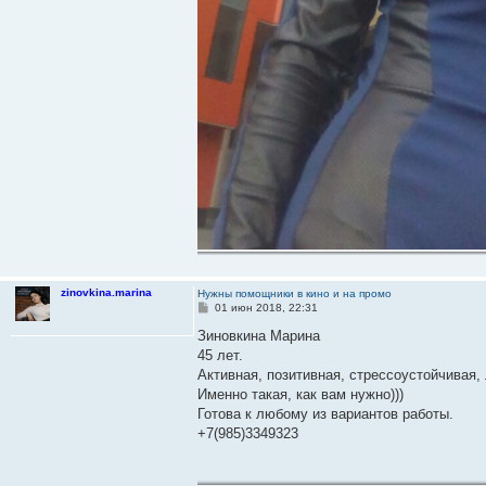
zinovkina.marina
Нужны помощники в кино и на промо
С
01 июн 2018, 22:31
о
о
Зиновкина Марина
б
45 лет.
щ
е
Активная, позитивная, стрессоустойчивая, 
н
Именно такая, как вам нужно)))
и
е
Готова к любому из вариантов работы.
+7(985)3349323