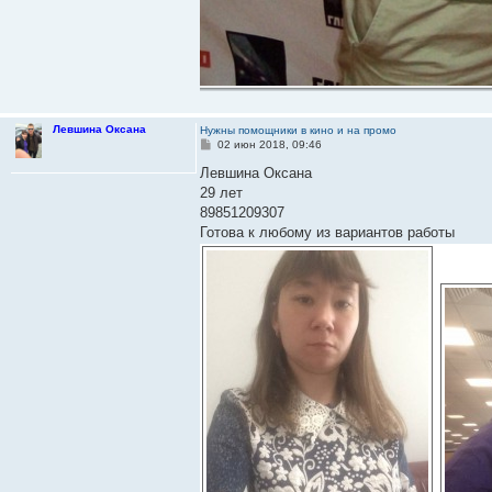
Левшина Оксана
Нужны помощники в кино и на промо
С
02 июн 2018, 09:46
о
о
Левшина Оксана
б
29 лет
щ
е
89851209307
н
Готова к любому из вариантов работы
и
е