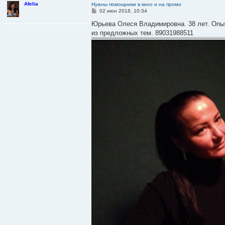
Afelia
Нужны помощники в кино и на промо
С
02 июн 2018, 10:34
о
о
Юрьева Олеся Владимировна. 38 лет. Опыт
б
из предложных тем. 89031988511
щ
е
н
и
е