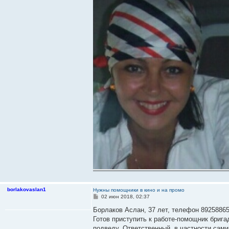
borlakovaslan1
Нужны помощники в кино и на промо
С
02 июн 2018, 02:37
о
о
Борлаков Аслан, 37 лет, телефон 89258865
б
Готов приступить к работе-помощник брига
щ
е
подведу. Ответственный, в частности сами