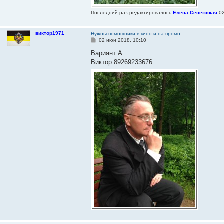
Последний раз редактировалось
Елена Сенежская
02
виктор1971
Нужны помощники в кино и на промо
С
02 июн 2018, 10:10
о
о
Вариант А
б
Виктор 89269233676
щ
е
н
и
е