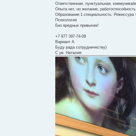
н
Ответственная, пунктуальная, коммуникаб
и
е
Опыта нет, но желание, работоспособность
Образование:1.специальность: Режиссура 
Психология
Без вредных привычек!
+7 977 397-74-08
Вариант А
Буду рада сотрудничеству)
С ув. Наталия