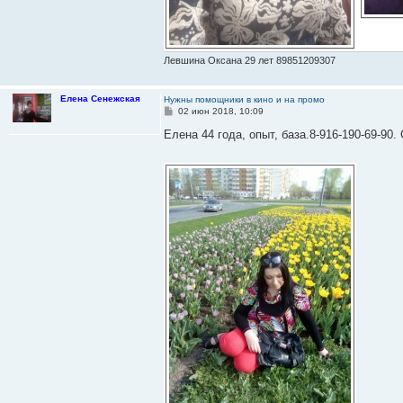
Левшина Оксана 29 лет 89851209307
Елена Сенежская
Нужны помощники в кино и на промо
С
02 июн 2018, 10:09
о
о
Елена 44 года, опыт, база.8-916-190-69-90
б
щ
е
н
и
е