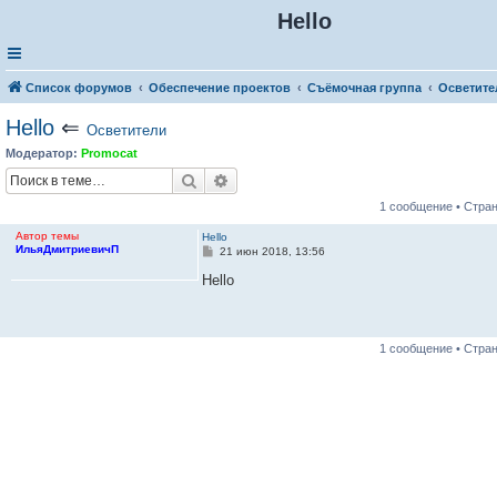
Hello
Список форумов
Обеспечение проектов
Съёмочная группа
Осветите
Hello
⇐
Осветители
Модератор:
Promocat
Поиск
Расширенный поиск
1 сообщение • Стра
Автор темы
Hello
ИльяДмитриевичП
С
21 июн 2018, 13:56
о
о
Hello
б
щ
е
н
и
1 сообщение • Стра
е