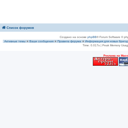
Список форумов
Создано на основе
phpBB
® Forum Software © ph
Активные темы
✭
Ваши сообщения
✭
Правила форума
✭
Информация для новых брига
Time: 0.017s
| Peak Memory Usage
Рeклама на Мас