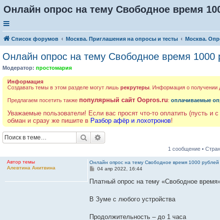
Онлайн опрос на тему Свободное время 10
Список форумов
Москва. Приглашения на опросы и тесты
Москва. Опр
Онлайн опрос на тему Свободное время 1000 
Модератор:
простомария
Информация
Создавать темы в этом разделе могут лишь
рекрутеры
. Информация о получении
популярный сайт Oopros.ru
Предлагаем посетить также
:
оплачиваемые оп
Уважаемые пользователи! Если вас просят что-то оплатить (пусть и с
обман и сразу же пишите в
Разбор афёр и лохотронов
!
Поиск
Расширенный поиск
1 сообщение • Стра
Автор темы
Онлайн опрос на тему Свободное время 1000 рублей
Алевтина Анитвина
С
04 апр 2022, 16:44
о
о
Платный опрос на тему «Свободное время
б
щ
е
В Зуме с любого устройства
н
и
е
Продолжительность – до 1 часа