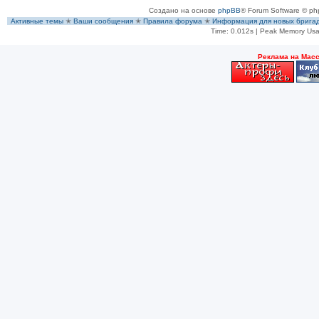
Создано на основе
phpBB
® Forum Software © ph
Активные темы
✭
Ваши сообщения
✭
Правила форума
✭
Информация для новых брига
Time: 0.012s
| Peak Memory Usa
Рeклама на Мас