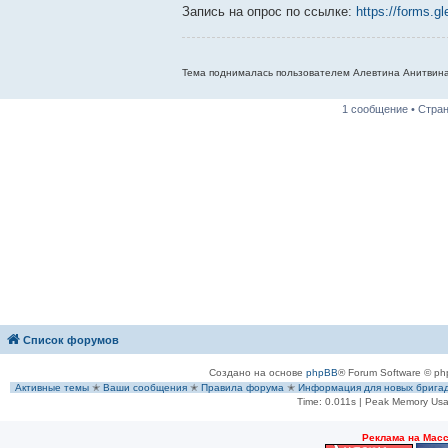
Запись на опрос по ссылке:
https://forms.
Тема поднималась пользователем Алевтина Анитвина 
1 сообщение • Стра
Список форумов
Создано на основе
phpBB
® Forum Software © ph
Активные темы
✭
Ваши сообщения
✭
Правила форума
✭
Информация для новых брига
Time: 0.011s
| Peak Memory Usa
Рeклама на Мас