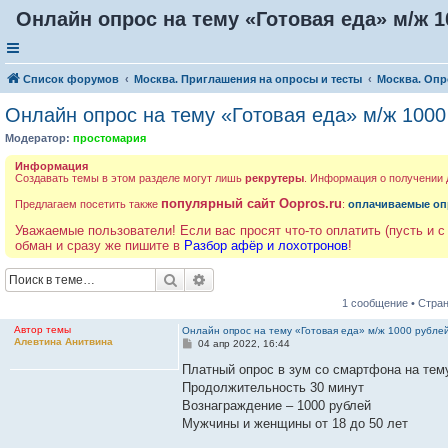
Онлайн опрос на тему «Готовая еда» м/ж 1
Список форумов
Москва. Приглашения на опросы и тесты
Москва. Опр
Онлайн опрос на тему «Готовая еда» м/ж 1000
Модератор:
простомария
Информация
Создавать темы в этом разделе могут лишь
рекрутеры
. Информация о получении
популярный сайт Oopros.ru
Предлагаем посетить также
:
оплачиваемые оп
Уважаемые пользователи! Если вас просят что-то оплатить (пусть и с
обман и сразу же пишите в
Разбор афёр и лохотронов
!
Поиск
Расширенный поиск
1 сообщение • Стра
Автор темы
Онлайн опрос на тему «Готовая еда» м/ж 1000 рубле
Алевтина Анитвина
С
04 апр 2022, 16:44
о
о
Платный опрос в зум со смартфона на тем
б
Продолжительность 30 минут
щ
е
Вознаграждение – 1000 рублей
н
Мужчины и женщины от 18 до 50 лет
и
е