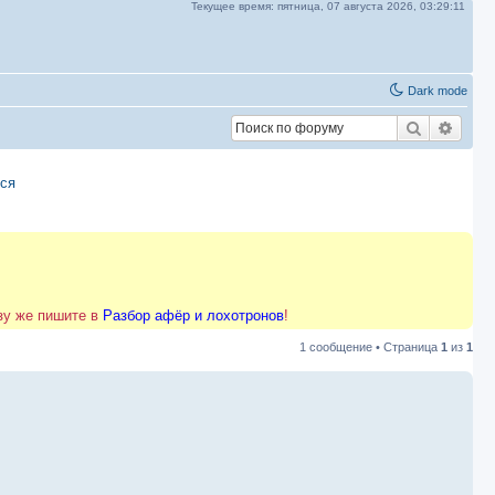
Текущее время:
пятница, 07 августа 2026,
03:29:11
Dark mode
Поиск
Расш
тся
азу же пишите в
Разбор афёр и лохотронов
!
1 сообщение • Страница
1
из
1