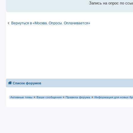
е
Запись на опрос по ссы
Вернуться в «Москва. Опросы. Оплачивается»
Список форумов
Активные темы
✭
Ваши сообщения
✭
Правила форума
✭
Информация для новых бр