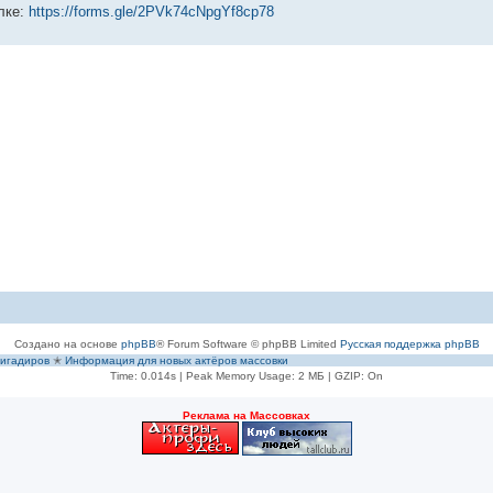
лке:
https://forms.gle/2PVk74cNpgYf8cp78
Создано на основе
phpBB
® Forum Software © phpBB Limited
Русская поддержка phpBB
игадиров
✭
Информация для новых актёров массовки
Time: 0.014s
| Peak Memory Usage: 2 МБ | GZIP: On
Рeклама на Массовках