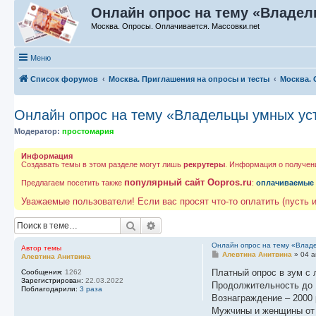
Онлайн опрос на тему «Владел
Москва. Опросы. Оплачивается. Массовки.net
Меню
Список форумов
Москва. Приглашения на опросы и тесты
Москва. 
Онлайн опрос на тему «Владельцы умных уст
Модератор:
простомария
Информация
Создавать темы в этом разделе могут лишь
рекрутеры
. Информация о получен
популярный сайт Oopros.ru
Предлагаем посетить также
:
оплачиваемые
Уважаемые пользователи! Если вас просят что-то оплатить (пусть и
Поиск
Расширенный поиск
Онлайн опрос на тему «Владе
Автор темы
С
Алевтина Анитвина
»
04 а
Алевтина Анитвина
о
о
Платный опрос в зум с
Сообщения:
1262
б
Зарегистрирован:
22.03.2022
Продолжительность до 
щ
Поблагодарили:
3 раза
е
Вознаграждение – 2000
н
Мужчины и женщины от 
и