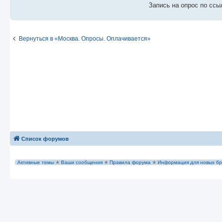
е
Запись на опрос по ссы
Вернуться в «Москва. Опросы. Оплачивается»
Список форумов
Активные темы
✭
Ваши сообщения
✭
Правила форума
✭
Информация для новых бр