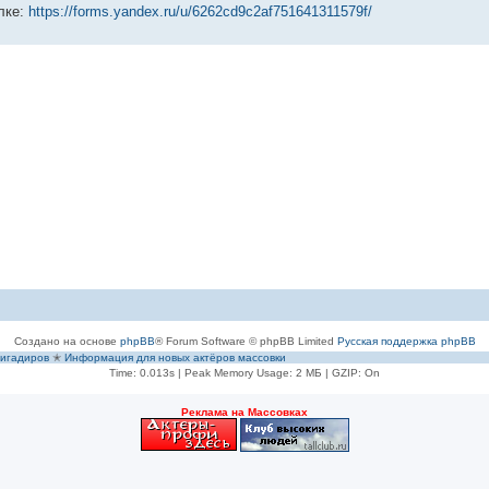
лке:
https://forms.yandex.ru/u/6262cd9c2af751641311579f/
Создано на основе
phpBB
® Forum Software © phpBB Limited
Русская поддержка phpBB
игадиров
✭
Информация для новых актёров массовки
Time: 0.013s
| Peak Memory Usage: 2 МБ | GZIP: On
Рeклама на Массовках