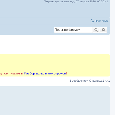
Текущее время:
пятница, 07 августа 2026,
05:50:41
Dark mode
Поиск
Расш
азу же пишите в
Разбор афёр и лохотронов
!
1 сообщение • Страница
1
из
1