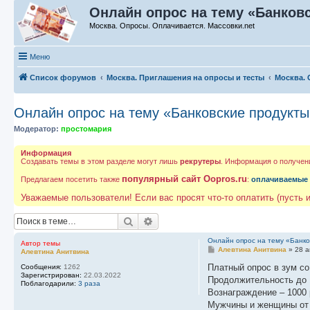
Онлайн опрос на тему «Банковс
Москва. Опросы. Оплачивается. Массовки.net
Меню
Список форумов
Москва. Приглашения на опросы и тесты
Москва. 
Онлайн опрос на тему «Банковские продукты
Модератор:
простомария
Информация
Создавать темы в этом разделе могут лишь
рекрутеры
. Информация о получен
популярный сайт Oopros.ru
Предлагаем посетить также
:
оплачиваемые
Уважаемые пользователи! Если вас просят что-то оплатить (пусть и
Поиск
Расширенный поиск
Онлайн опрос на тему «Банко
Автор темы
С
Алевтина Анитвина
»
28 а
Алевтина Анитвина
о
о
Платный опрос в зум с
Сообщения:
1262
б
Зарегистрирован:
22.03.2022
Продолжительность до 
щ
Поблагодарили:
3 раза
е
Вознаграждение – 1000
н
Мужчины и женщины от 
и