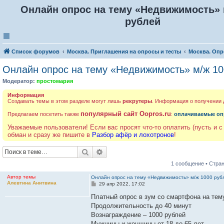
Онлайн опрос на тему «Недвижимость» 
рублей
Список форумов
Москва. Приглашения на опросы и тесты
Москва. Опр
Онлайн опрос на тему «Недвижимость» м/ж 10
Модератор:
простомария
Информация
Создавать темы в этом разделе могут лишь
рекрутеры
. Информация о получении
популярный сайт Oopros.ru
Предлагаем посетить также
:
оплачиваемые оп
Уважаемые пользователи! Если вас просят что-то оплатить (пусть и с
обман и сразу же пишите в
Разбор афёр и лохотронов
!
Поиск
Расширенный поиск
1 сообщение • Стра
Автор темы
Онлайн опрос на тему «Недвижимость» м/ж 1000 руб
Алевтина Анитвина
С
29 апр 2022, 17:02
о
о
Платный опрос в зум со смартфона на те
б
Продолжительность до 40 минут
щ
е
Вознаграждение – 1000 рублей
н
Мужчины и женщины от 18 до 65 лет