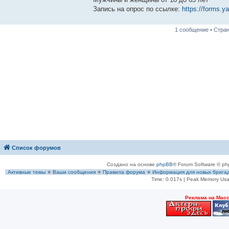
и
е
Запись на опрос по ссылке:
https://forms.
1 сообщение • Стра
Список форумов
Создано на основе
phpBB
® Forum Software © ph
Активные темы
✭
Ваши сообщения
✭
Правила форума
✭
Информация для новых брига
Time: 0.017s
| Peak Memory Usa
Рeклама на Мас