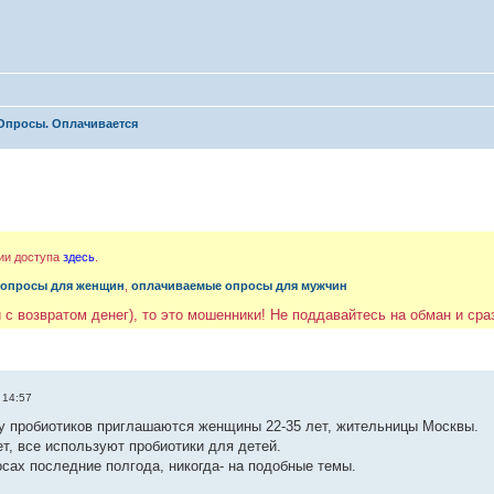
Опросы. Оплачивается
ии доступа
здесь
.
 опросы для женщин
,
оплачиваемые опросы для мужчин
 с возвратом денег), то это мошенники! Не поддавайтесь на обман и ср
 14:57
му пробиотиков приглашаются женщины 22-35 лет, жительницы Москвы.
ет, все используют пробиотики для детей.
осах последние полгода, никогда- на подобные темы.