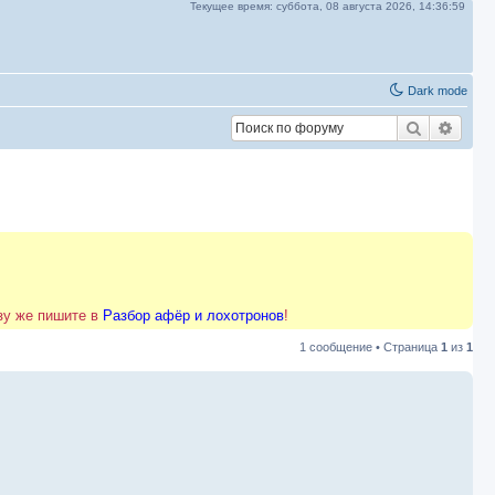
Текущее время:
суббота, 08 августа 2026,
14:36:59
Dark mode
Поиск
Расш
азу же пишите в
Разбор афёр и лохотронов
!
1 сообщение • Страница
1
из
1