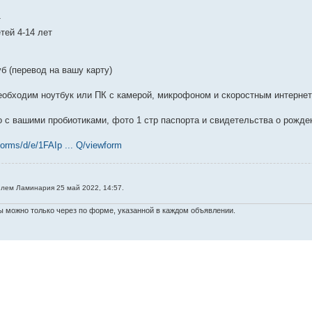
т
тей 4-14 лет
б (перевод на вашу карту)
еобходим ноутбук или ПК с камерой, микрофоном и скоростным интернет
 с вашими пробиотиками, фото 1 стр паспорта и свидетельства о рожде
forms/d/e/1FAIp ... Q/viewform
лем Ламинария 25 май 2022, 14:57.
 можно только через по форме, указанной в каждом объявлении.