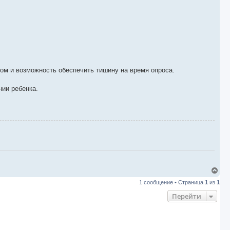
ом и возможность обеспечить тишину на время опроса.
нии ребенка.
В
е
1 сообщение • Страница
1
из
1
р
н
Перейти
у
т
ь
с
я