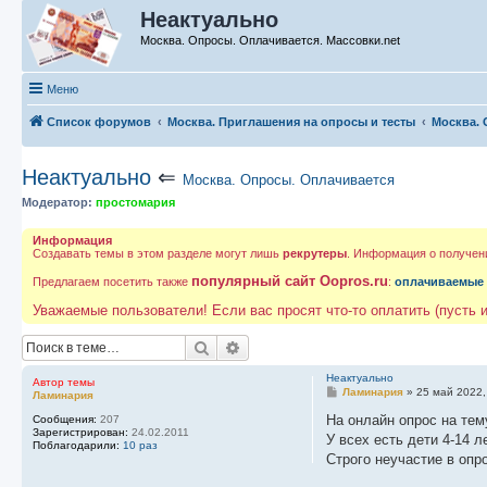
Неактуально
Москва. Опросы. Оплачивается. Массовки.net
Меню
Список форумов
Москва. Приглашения на опросы и тесты
Москва. 
Неактуально
⇐
Москва. Опросы. Оплачивается
Модератор:
простомария
Информация
Создавать темы в этом разделе могут лишь
рекрутеры
. Информация о получен
популярный сайт Oopros.ru
Предлагаем посетить также
:
оплачиваемые
Уважаемые пользователи! Если вас просят что-то оплатить (пусть и
Поиск
Расширенный поиск
Неактуально
Автор темы
С
Ламинария
»
25 май 2022,
Ламинария
о
о
На онлайн опрос на те
Сообщения:
207
б
Зарегистрирован:
24.02.2011
У всех есть дети 4-14 л
щ
Поблагодарили:
10 раз
е
Строго неучастие в опр
н
и