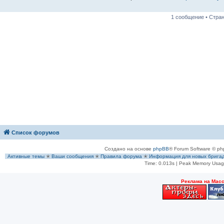
1 сообщение • Стра
Список форумов
Создано на основе
phpBB
® Forum Software © ph
Активные темы
✭
Ваши сообщения
✭
Правила форума
✭
Информация для новых брига
Time: 0.013s
| Peak Memory Usage
Рeклама на Мас