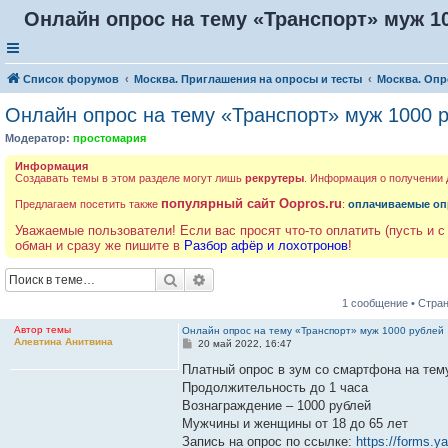
Онлайн опрос на тему «Транспорт» муж 1
Список форумов
Москва. Приглашения на опросы и тесты
Москва. Опр
Онлайн опрос на тему «Транспорт» муж 1000 
Модератор:
простомария
Информация
Создавать темы в этом разделе могут лишь
рекрутеры
. Информация о получении
популярный сайт Oopros.ru
Предлагаем посетить также
:
оплачиваемые оп
Уважаемые пользователи! Если вас просят что-то оплатить (пусть и с
обман и сразу же пишите в
Разбор афёр и лохотронов
!
Поиск
Расширенный поиск
1 сообщение • Стра
Автор темы
Онлайн опрос на тему «Транспорт» муж 1000 рублей
Алевтина Анитвина
С
20 май 2022, 16:47
о
о
Платный опрос в зум со смартфона на тем
б
Продолжительность до 1 часа
щ
е
Вознаграждение – 1000 рублей
н
Мужчины и женщины от 18 до 65 лет
и
е
Запись на опрос по ссылке:
https://forms.