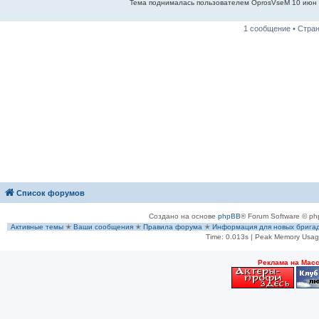
Тема поднималась пользователем OprosVseM 10 июн 
1 сообщение • Стра
Список форумов
Создано на основе
phpBB
® Forum Software © ph
Активные темы
✭
Ваши сообщения
✭
Правила форума
✭
Информация для новых брига
Time: 0.013s
| Peak Memory Usage
Рeклама на Мас