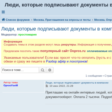
Люди, которые подписывают документы 
Список форумов
Москва. Приглашения на опросы и тесты
Москва. Опр
Люди, которые подписывают документы в ком
Модератор:
простомария
Информация
Создавать темы в этом разделе могут лишь
рекрутеры
. Информация о получении
популярный сайт Oopros.ru
Предлагаем посетить также
:
оплачиваемые оп
Уважаемые пользователи! Если вас просят что-то оплатить (пусть и с
обман и сразу же пишите в
Разбор афёр и лохотронов
!
Поиск
Расширенный поиск
1 сообщение • Стра
Автор темы
Люди, которые подписывают документы в компании
OprosVseM
С
10 июн 2022, 21:28
о
о
Приглашаю на онлайн интервью людей, ко
б
документооборот. Оплата 2 тысячи. Подроб
щ
е
н
и
е