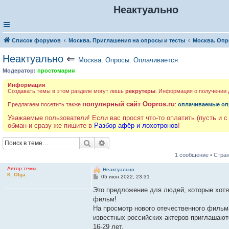
Неактуально
Список форумов
Москва. Приглашения на опросы и тесты
Москва. Опр
Неактуально
⇐
Москва. Опросы. Оплачивается
Модератор:
простомария
Информация
Создавать темы в этом разделе могут лишь
рекрутеры
. Информация о получении
популярный сайт Oopros.ru
Предлагаем посетить также
:
оплачиваемые оп
Уважаемые пользователи! Если вас просят что-то оплатить (пусть и с
обман и сразу же пишите в
Разбор афёр и лохотронов
!
Поиск
Расширенный поиск
1 сообщение • Стра
Автор темы
Неактуально
K_Olga
С
05 июн 2022, 23:31
о
о
Это предложение для людей, которые хотя
б
фильм!
щ
е
На просмотр нового отечественного фильм
н
известных российских актеров приглашаютс
и
е
16-29 лет.