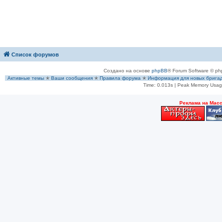
Список форумов
Создано на основе
phpBB
® Forum Software © ph
Активные темы
✭
Ваши сообщения
✭
Правила форума
✭
Информация для новых брига
Time: 0.013s
| Peak Memory Usage
Рeклама на Мас