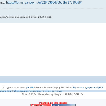
лке:
https://forms.yandex.ru/u/628f33654785c3b717c90b58/
лем Алевтина Анитвина 06 июн 2022, 12:11.
Создано на основе
phpBB
® Forum Software © phpBB Limited
Русская поддержка phpBB
игадиров
✭
Информация для новых актёров массовки
Time: 0.122s
| Peak Memory Usage: 1.92 МБ | GZIP: On
Рeклама на Массовках