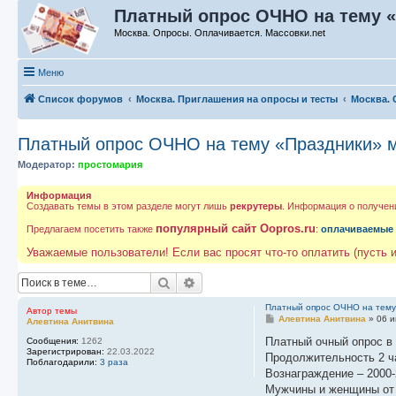
Платный опрос ОЧНО на тему «
Москва. Опросы. Оплачивается. Массовки.net
Меню
Список форумов
Москва. Приглашения на опросы и тесты
Москва. 
Платный опрос ОЧНО на тему «Праздники» м
Модератор:
простомария
Информация
Создавать темы в этом разделе могут лишь
рекрутеры
. Информация о получен
популярный сайт Oopros.ru
Предлагаем посетить также
:
оплачиваемые
Уважаемые пользователи! Если вас просят что-то оплатить (пусть и
Поиск
Расширенный поиск
Платный опрос ОЧНО на тему
Автор темы
С
Алевтина Анитвина
»
06 и
Алевтина Анитвина
о
о
Платный очный опрос в
Сообщения:
1262
б
Зарегистрирован:
22.03.2022
Продолжительность 2 ч
щ
Поблагодарили:
3 раза
е
Вознаграждение – 2000-
н
Мужчины и женщины от 
и