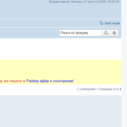
Текущее время:
пятница, 07 августа 2026,
23:04:23
Dark mode
Поиск
Расш
азу же пишите в
Разбор афёр и лохотронов
!
1 сообщение • Страница
1
из
1