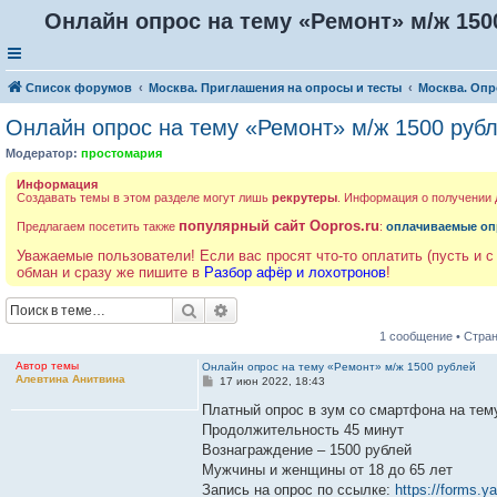
Онлайн опрос на тему «Ремонт» м/ж 150
Список форумов
Москва. Приглашения на опросы и тесты
Москва. Опр
Онлайн опрос на тему «Ремонт» м/ж 1500 руб
Модератор:
простомария
Информация
Создавать темы в этом разделе могут лишь
рекрутеры
. Информация о получении
популярный сайт Oopros.ru
Предлагаем посетить также
:
оплачиваемые оп
Уважаемые пользователи! Если вас просят что-то оплатить (пусть и с
обман и сразу же пишите в
Разбор афёр и лохотронов
!
Поиск
Расширенный поиск
1 сообщение • Стра
Автор темы
Онлайн опрос на тему «Ремонт» м/ж 1500 рублей
Алевтина Анитвина
С
17 июн 2022, 18:43
о
о
Платный опрос в зум со смартфона на тем
б
Продолжительность 45 минут
щ
е
Вознаграждение – 1500 рублей
н
Мужчины и женщины от 18 до 65 лет
и
е
Запись на опрос по ссылке:
https://forms.