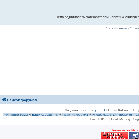
Тема поднималась пользователем Алевтина Анитвина
1 сообщение • Стра
Список форумов
Создано на основе
phpBB
® Forum Software © ph
Активные темы
✭
Ваши сообщения
✭
Правила форума
✭
Информация для новых брига
Time: 0.012s
| Peak Memory Usage
Рeклама на Мас