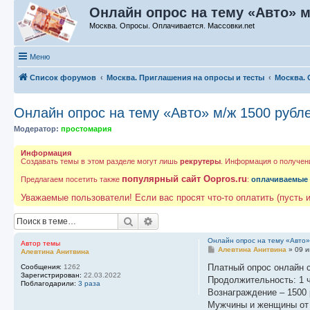
Онлайн опрос на тему «Авто» м
Москва. Опросы. Оплачивается. Массовки.net
Меню
Список форумов
Москва. Приглашения на опросы и тесты
Москва. 
Онлайн опрос на тему «Авто» м/ж 1500 рубл
Модератор:
простомария
Информация
Создавать темы в этом разделе могут лишь
рекрутеры
. Информация о получен
популярный сайт Oopros.ru
Предлагаем посетить также
:
оплачиваемые
Уважаемые пользователи! Если вас просят что-то оплатить (пусть и
Поиск
Расширенный поиск
Онлайн опрос на тему «Авто»
Автор темы
С
Алевтина Анитвина
»
09 и
Алевтина Анитвина
о
о
Платный опрос онлайн 
Сообщения:
1262
б
Зарегистрирован:
22.03.2022
Продолжительность: 1 ч
щ
Поблагодарили:
3 раза
е
Вознаграждение – 1500
н
Мужчины и женщины от 
и