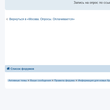
е
Запись на опрос по ссы
Вернуться в «Москва. Опросы. Оплачивается»
Список форумов
Активные темы
✭
Ваши сообщения
✭
Правила форума
✭
Информация для новых бр