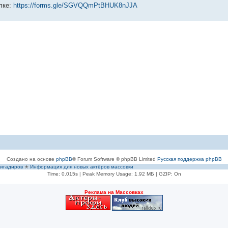
лке:
https://forms.gle/SGVQQmPtBHUK8nJJA
Создано на основе
phpBB
® Forum Software © phpBB Limited
Русская поддержка phpBB
игадиров
✭
Информация для новых актёров массовки
Time: 0.015s
| Peak Memory Usage: 1.92 МБ | GZIP: On
Рeклама на Массовках