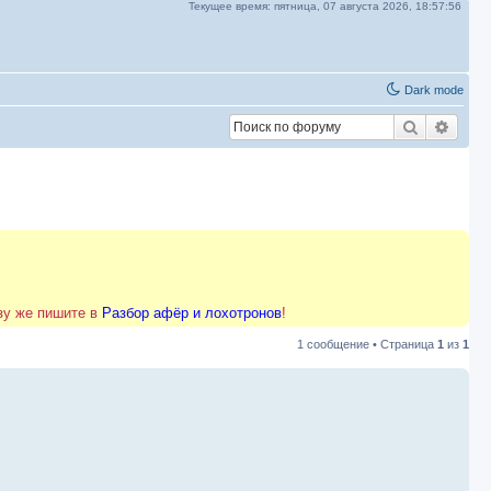
Текущее время:
пятница, 07 августа 2026,
18:57:56
Dark mode
Поиск
Расш
азу же пишите в
Разбор афёр и лохотронов
!
1 сообщение • Страница
1
из
1