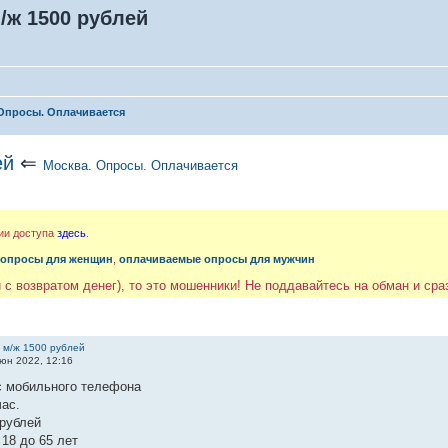
/ж 1500 рублей
Опросы. Оплачивается
ей
⇐
Москва. Опросы. Оплачивается
ии доступа
здесь
.
 опросы для женщин
,
оплачиваемые опросы для мужчин
 с возвратом денег), то это мошенники! Не поддавайтесь на обман и ср
 м/ж 1500 рублей
юн 2022, 12:16
с мобильного телефона
ас.
 рублей
18 до 65 лет