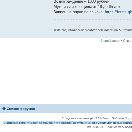
е
Вознаграждение – 1000 рублей
н
Мужчины и женщины от 18 до 65 лет
и
е
Запись на опрос по ссылке:
https://forms
Тема поднималась пользователем Алевтина Анитвина
1 сообщение • Стра
Список форумов
Создано на основе
phpBB
® Forum Software © ph
Активные темы
✭
Ваши сообщения
✭
Правила форума
✭
Информация для новых брига
Time: 0.022s
| Peak Memory Usage