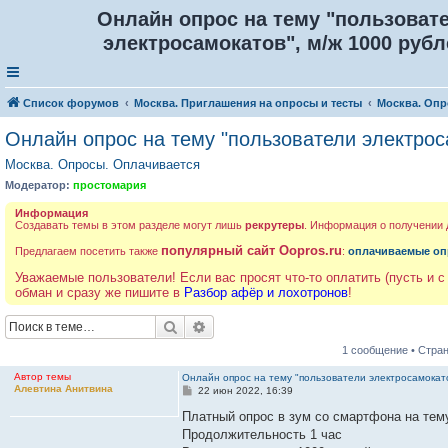
Онлайн опрос на тему "пользоват
электросамокатов", м/ж 1000 рубл
Список форумов
Москва. Приглашения на опросы и тесты
Москва. Опр
Онлайн опрос на тему "пользователи электрос
Москва. Опросы. Оплачивается
Модератор:
простомария
Информация
Создавать темы в этом разделе могут лишь
рекрутеры
. Информация о получении
популярный сайт Oopros.ru
Предлагаем посетить также
:
оплачиваемые оп
Уважаемые пользователи! Если вас просят что-то оплатить (пусть и с
обман и сразу же пишите в
Разбор афёр и лохотронов
!
Поиск
Расширенный поиск
1 сообщение • Стра
Автор темы
Онлайн опрос на тему "пользователи электросамокат
Алевтина Анитвина
С
22 июн 2022, 16:39
о
о
Платный опрос в зум со смартфона на тем
б
Продолжительность 1 час
щ