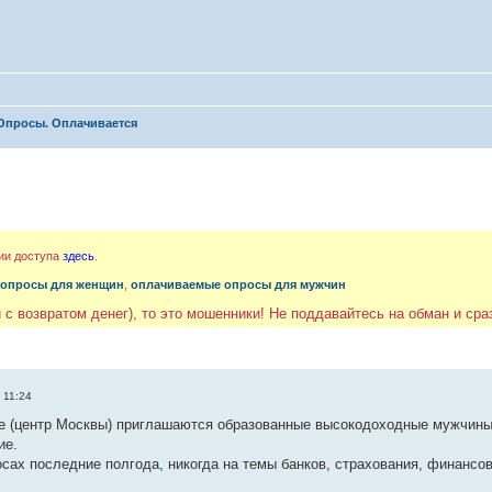
Опросы. Оплачивается
ии доступа
здесь
.
 опросы для женщин
,
оплачиваемые опросы для мужчин
 с возвратом денег), то это мошенники! Не поддавайтесь на обман и ср
 11:24
 (центр Москвы) приглашаются образованные высокодоходные мужчины 3
ие.
осах последние полгода, никогда на темы банков, страхования, финансов