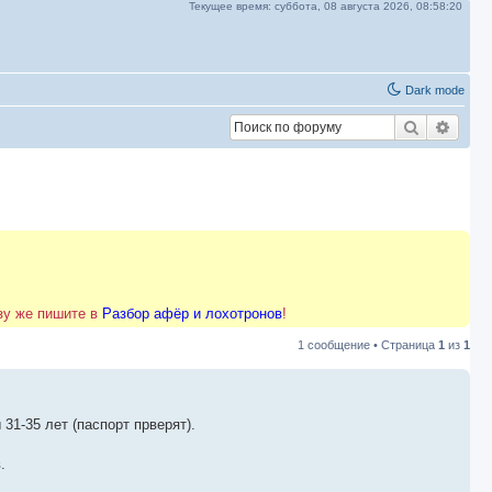
Текущее время:
суббота, 08 августа 2026,
08:58:21
Dark mode
Поиск
Расш
азу же пишите в
Разбор афёр и лохотронов
!
1 сообщение • Страница
1
из
1
1-35 лет (паспорт прверят).
.