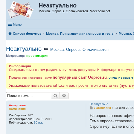
Неактуально
Москва. Опросы. Оплачивается. Массовки.net
Меню
Список форумов
Москва. Приглашения на опросы и тесты
Москва. 
Неактуально
⇐
Москва. Опросы. Оплачивается
Модератор:
простомария
Информация
Создавать темы в этом разделе могут лишь
рекрутеры
. Информация о получен
популярный сайт Oopros.ru
Предлагаем посетить также
:
оплачиваемые
Уважаемые пользователи! Если вас просят что-то оплатить (пусть и
Поиск
Расширенный поиск
Неактуально
Автор темы
С
Ламинария
»
23 июн 2022,
Ламинария
о
о
На опрос в нашем офисе
Сообщения:
207
б
Зарегистрирован:
24.02.2011
Тема опроса- страхован
щ
Поблагодарили:
10 раз
е
Строго неучастие в опр
н
и