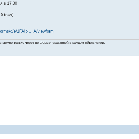
я в 17.30
б (нал)
forms/d/e/1FAIp ... A/viewform
 можно только через по форме, указанной в каждом объявлении.