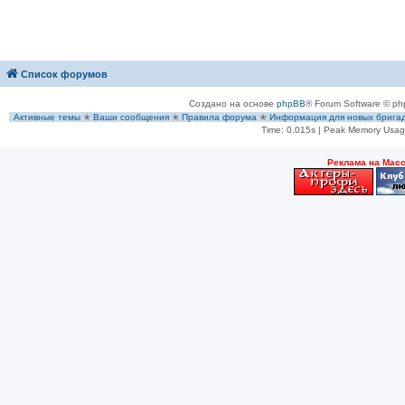
Список форумов
Создано на основе
phpBB
® Forum Software © ph
Активные темы
✭
Ваши сообщения
✭
Правила форума
✭
Информация для новых брига
Time: 0.015s
| Peak Memory Usage
Рeклама на Мас