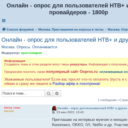
Онлайн - опрос для пользователей НТВ+ 
провайдеров - 1800р
Список форумов
Москва. Приглашения на опросы и тесты
Москва. Опр
Онлайн - опрос для пользователей НТВ+ и дру
Москва. Опросы. Оплачивается
Модератор:
простомария
Информация
Создавать темы в этом разделе могут лишь
рекрутеры
. Информация о получении
популярный сайт Oopros.ru
Предлагаем посетить также
:
оплачиваемые оп
Уважаемые пользователи! Если вас просят что-то оплатить (пусть и с
обман и сразу же пишите в
Разбор афёр и лохотронов
!
Поиск
Расширенный поиск
1 сообщение • Стра
Автор темы
Онлайн - опрос для пользователей НТВ+ и других
Alena3
С
23 июн 2022, 13:43
о
о
Приглашаю на интервью мужчин и женщин 2
б
Кинопоиск, OKKO, IVI, Netflix и др. Участ
щ