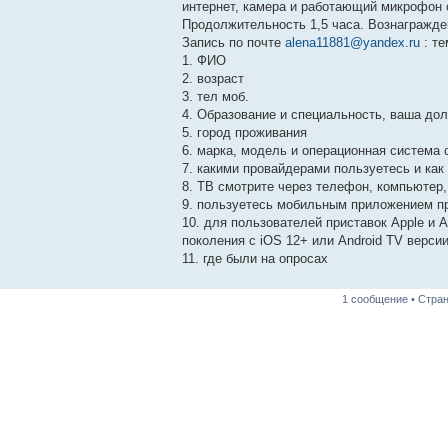
е
интернет, камера и работающий микрофон 
н
Продолжительность 1,5 часа. Вознагражден
и
е
Запись по почте
alena11881@yandex.ru
: те
1. ФИО
2. возраст
3. тел моб.
4. Образование и специальность, ваша до
5. город проживания
6. марка, модель и операционная система
7. какими провайдерами пользуетесь и как
8. ТВ смотрите через телефон, компьютер
9. пользуетесь мобильным приложением п
10. для пользователей приставок Apple и A
поколения с iOS 12+ или Android TV версии
11. где были на опросах
1 сообщение • Стра