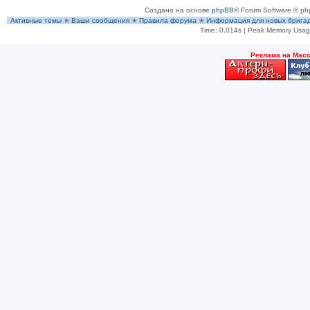
Создано на основе
phpBB
® Forum Software © ph
Активные темы
✭
Ваши сообщения
✭
Правила форума
✭
Информация для новых брига
Time: 0.014s
| Peak Memory Usage
Рeклама на Мас