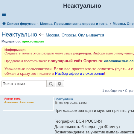
Неактуально
Список форумов
Москва. Приглашения на опросы и тесты
Москва. Опр
Неактуально
⇐
Москва. Опросы. Оплачивается
Модератор:
простомария
Информация
Создавать темы в этом разделе могут лишь
рекрутеры
. Информация о получении
популярный сайт Oopros.ru
Предлагаем посетить также
:
оплачиваемые оп
Уважаемые пользователи! Если вас просят что-то оплатить (пусть и с
обман и сразу же пишите в
Разбор афёр и лохотронов
!
Поиск
Расширенный поиск
1 сообщение • Стра
Автор темы
Неактуально
Алевтина Анитвина
С
04 апр 2024, 14:03
о
о
Приглашаем женщин и мужчин принять учас
б
щ
е
География: ВСЯ РОССИЯ
н
Длительность беседы - до 40 минут.
и
е
Вознаграждение за участие выплачивается