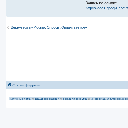
е
Запись по ссылке
https://docs.google.com/
Вернуться в «Москва. Опросы. Оплачивается»
Список форумов
Активные темы
✭
Ваши сообщения
✭
Правила форума
✭
Информация для новых бр