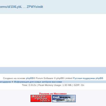
forms/d/104LybL ... ZPWYo/edit
Создано на основе
phpBB
® Forum Software © phpBB Limited
Русская поддержка phpBB
игадиров
✭
Информация для новых актёров массовки
Time: 0.012s
| Peak Memory Usage: 1.93 МБ | GZIP: On
Рeклама на Массовках