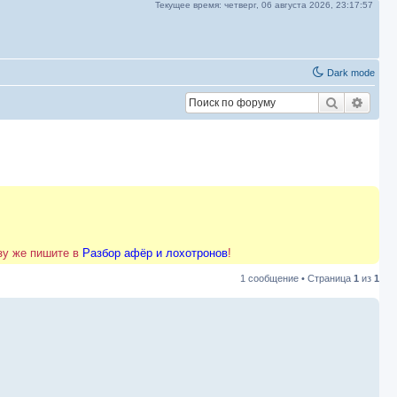
Текущее время:
четверг, 06 августа 2026,
23:17:57
Dark mode
Поиск
Расш
азу же пишите в
Разбор афёр и лохотронов
!
1 сообщение • Страница
1
из
1