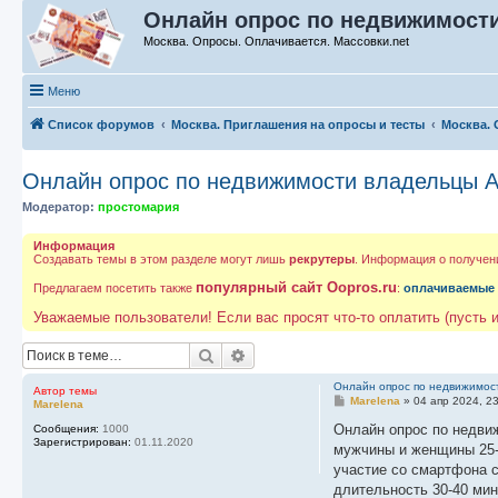
Онлайн опрос по недвижимост
Москва. Опросы. Оплачивается. Массовки.net
Меню
Список форумов
Москва. Приглашения на опросы и тесты
Москва. 
Онлайн опрос по недвижимости владельцы 
Модератор:
простомария
Информация
Создавать темы в этом разделе могут лишь
рекрутеры
. Информация о получен
популярный сайт Oopros.ru
Предлагаем посетить также
:
оплачиваемые
Уважаемые пользователи! Если вас просят что-то оплатить (пусть и
Поиск
Расширенный поиск
Онлайн опрос по недвижимос
Автор темы
С
Marelena
»
04 апр 2024, 2
Marelena
о
о
Онлайн опрос по недви
Сообщения:
1000
б
Зарегистрирован:
01.11.2020
мужчины и женщины 25-
щ
е
участие со смартфона 
н
длительность 30-40 мин
и