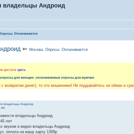
и владельцы Андроид
Опросы. Оплачивается
Андроид
⇐
Москва. Опросы. Оплачивается
ии доступа
здесь
.
 опросы для женщин
,
оплачиваемые опросы для мужчин
 с возвратом денег), то это мошенники! Не поддавайтесь на обман и ср
ти владельцы Андроид
3:40
жимости владельцы Андроид
45 лет
со звуком и видео владельцы Андроид
ут, оплата на вашу карту 1300р