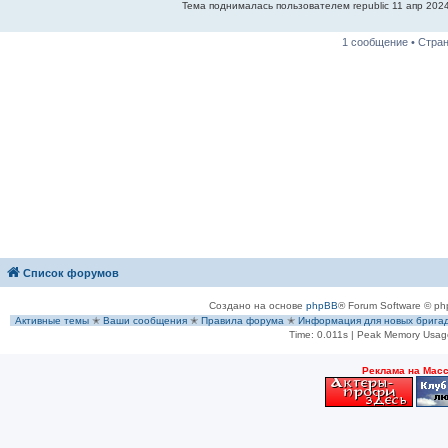
Тема поднималась пользователем republic 11 апр 2024
1 сообщение • Стра
Список форумов
Создано на основе
phpBB
® Forum Software © ph
Активные темы
✭
Ваши сообщения
✭
Правила форума
✭
Информация для новых брига
Time: 0.011s
| Peak Memory Usage
Рeклама на Мас