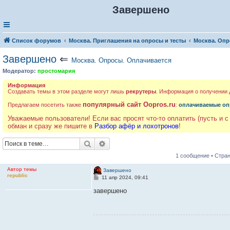
Завершено
Список форумов
Москва. Приглашения на опросы и тесты
Москва. Опр
Завершено
⇐
Москва. Опросы. Оплачивается
Модератор:
простомария
Информация
Создавать темы в этом разделе могут лишь
рекрутеры
. Информация о получении
популярный сайт Oopros.ru
Предлагаем посетить также
:
оплачиваемые оп
Уважаемые пользователи! Если вас просят что-то оплатить (пусть и с
обман и сразу же пишите в
Разбор афёр и лохотронов
!
Поиск
Расширенный поиск
1 сообщение • Стра
Автор темы
Завершено
republic
С
11 апр 2024, 09:41
о
о
завершено
б
щ
е
н
и
е