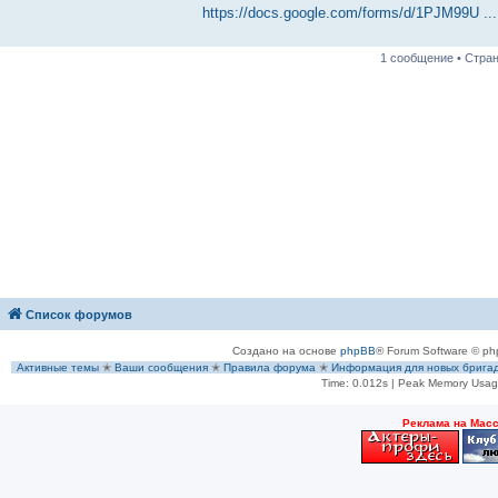
https://docs.google.com/forms/d/1PJM99U ...
1 сообщение • Стра
Список форумов
Создано на основе
phpBB
® Forum Software © ph
Активные темы
✭
Ваши сообщения
✭
Правила форума
✭
Информация для новых брига
Time: 0.012s
| Peak Memory Usage
Рeклама на Мас