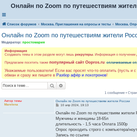
Онлайн по Zoom по путешествиям жител
Список форумов
Москва. Приглашения на опросы и тесты
Москва. Опр
Онлайн по Zoom по путешествиям жители Рос
Модератор:
простомария
Информация
Создавать темы в этом разделе могут лишь
рекрутеры
. Информация о получении
популярный сайт Oopros.ru
Предлагаем посетить также
:
оплачиваемые оп
Уважаемые пользователи! Если вас просят что-то оплатить (пусть и с
обман и сразу же пишите в
Разбор афёр и лохотронов
!
Поиск
Расширенный поиск
1 сообщение • Стра
Автор темы
Онлайн по Zoom по путешествиям жители России
Marelena
С
10 апр 2024, 19:13
о
о
Онлайн по Zoom по путешествиям жители 
б
Мужчины и женщины 18-65л
щ
е
длительность - 1,5 часа Оплата 1500р
н
Опрос проходить строго с компьютера/ноу
и
е
Запись по ссылке