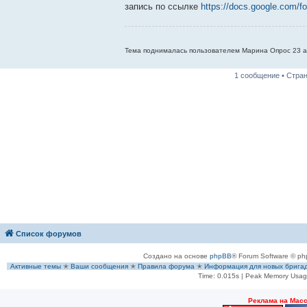
б
запись по ссылке
https://docs.google.com/fo
щ
е
н
и
е
Тема поднималась пользователем Марина Опрос 23 ап
1 сообщение • Стра
Список форумов
Создано на основе
phpBB
® Forum Software © ph
Активные темы
✭
Ваши сообщения
✭
Правила форума
✭
Информация для новых брига
Time: 0.015s
| Peak Memory Usage
Рeклама на Мас