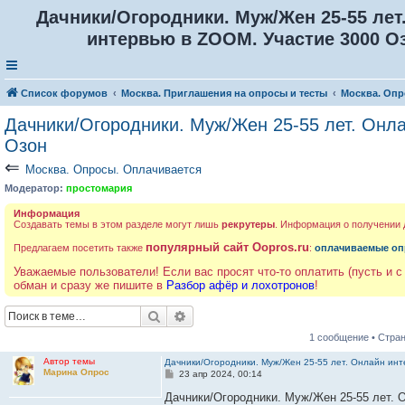
Дачники/Огородники. Муж/Жен 25-55 лет
интервью в ZOOM. Участие 3000 О
Список форумов
Москва. Приглашения на опросы и тесты
Москва. Опр
Дачники/Огородники. Муж/Жен 25-55 лет. Онл
Озон
⇐
Москва. Опросы. Оплачивается
Модератор:
простомария
Информация
Создавать темы в этом разделе могут лишь
рекрутеры
. Информация о получении
популярный сайт Oopros.ru
Предлагаем посетить также
:
оплачиваемые оп
Уважаемые пользователи! Если вас просят что-то оплатить (пусть и с
обман и сразу же пишите в
Разбор афёр и лохотронов
!
Поиск
Расширенный поиск
1 сообщение • Стра
Автор темы
Дачники/Огородники. Муж/Жен 25-55 лет. Онлайн ин
Марина Опрос
С
23 апр 2024, 00:14
о
о
Дачники/Огородники. Муж/Жен 25-55 лет. 