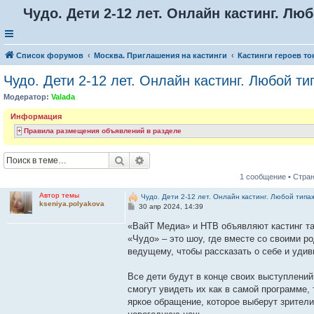
Чудо. Дети 2-12 лет. Онлайн кастинг. Лю
Список форумов
Москва. Приглашения на кастинги
Кастинги героев то
Чудо. Дети 2-12 лет. Онлайн кастинг. Любой ти
Модератор:
Valada
Информация
Правила размещения объявлений в разделе
Поиск
Расширенный поиск
1 сообщение • Стра
Автор темы
Чудо. Дети 2-12 лет. Онлайн кастинг. Любой типа
kseniya.polyakova
С
30 апр 2024, 14:39
о
о
«ВайТ Медиа» и НТВ объявляют кастинг т
б
«Чудо» – это шоу, где вместе со своими р
щ
е
ведущему, чтобы рассказать о себе и уди
н
и
е
Все дети будут в конце своих выступлений
смогут увидеть их как в самой программе,
яркое обращение, которое выберут зрител