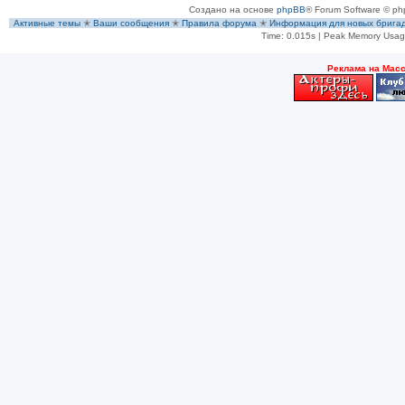
Создано на основе
phpBB
® Forum Software © ph
Активные темы
✭
Ваши сообщения
✭
Правила форума
✭
Информация для новых брига
Time: 0.015s
| Peak Memory Usage
Рeклама на Мас