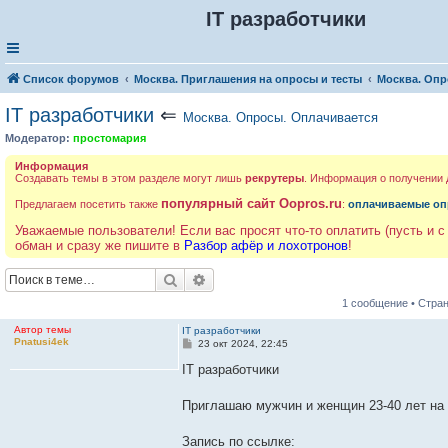
IT разработчики
Список форумов
Москва. Приглашения на опросы и тесты
Москва. Опр
IT разработчики
⇐
Москва. Опросы. Оплачивается
Модератор:
простомария
Информация
Создавать темы в этом разделе могут лишь
рекрутеры
. Информация о получении
популярный сайт Oopros.ru
Предлагаем посетить также
:
оплачиваемые оп
Уважаемые пользователи! Если вас просят что-то оплатить (пусть и с
обман и сразу же пишите в
Разбор афёр и лохотронов
!
Поиск
Расширенный поиск
1 сообщение • Стра
Автор темы
IT разработчики
Pnatusi4ek
С
23 окт 2024, 22:45
о
о
IT разработчики
б
щ
е
Приглашаю мужчин и женщин 23-40 лет на 
н
и
е
Запись по ссылке: