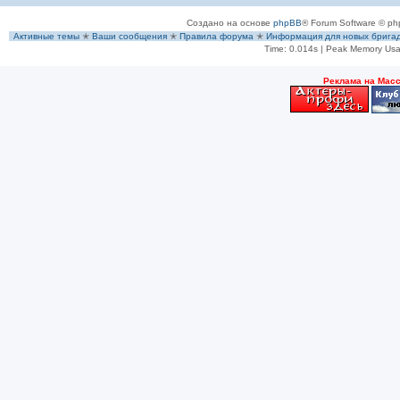
Создано на основе
phpBB
® Forum Software © ph
Активные темы
✭
Ваши сообщения
✭
Правила форума
✭
Информация для новых брига
Time: 0.014s
| Peak Memory Usa
Рeклама на Мас