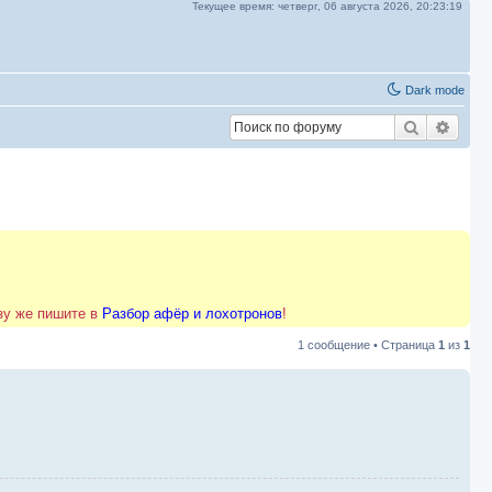
Текущее время:
четверг, 06 августа 2026,
20:23:19
Dark mode
Поиск
Расш
азу же пишите в
Разбор афёр и лохотронов
!
1 сообщение • Страница
1
из
1