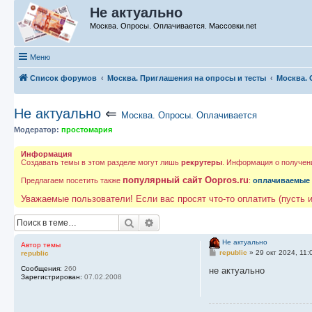
Не актуально
Москва. Опросы. Оплачивается. Массовки.net
Меню
Список форумов
Москва. Приглашения на опросы и тесты
Москва. 
Не актуально
⇐
Москва. Опросы. Оплачивается
Модератор:
простомария
Информация
Создавать темы в этом разделе могут лишь
рекрутеры
. Информация о получен
популярный сайт Oopros.ru
Предлагаем посетить также
:
оплачиваемые
Уважаемые пользователи! Если вас просят что-то оплатить (пусть и
Поиск
Расширенный поиск
Не актуально
Автор темы
С
republic
»
29 окт 2024, 11:
republic
о
Сообщения:
260
о
не актуально
Зарегистрирован:
07.02.2008
б
щ
е
н
и