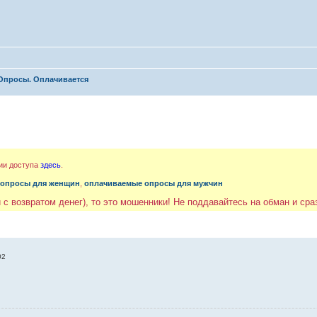
Опросы. Оплачивается
ии доступа
здесь
.
 опросы для женщин
,
оплачиваемые опросы для мужчин
 с возвратом денег), то это мошенники! Не поддавайтесь на обман и ср
02