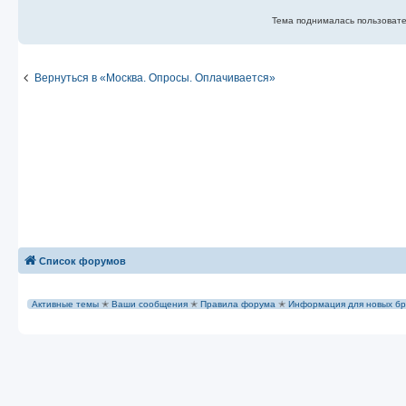
е
Тема поднималась пользовател
Вернуться в «Москва. Опросы. Оплачивается»
Список форумов
Активные темы
✭
Ваши сообщения
✭
Правила форума
✭
Информация для новых бр