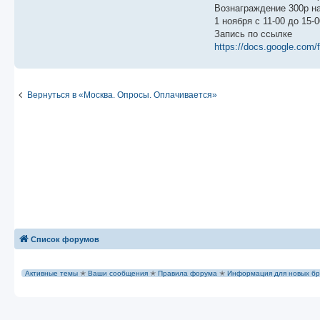
н
Вознаграждение 300р н
и
е
1 ноября с 11-00 до 15-0
Запись по ссылке
https://docs.google.com/
Вернуться в «Москва. Опросы. Оплачивается»
Список форумов
Активные темы
✭
Ваши сообщения
✭
Правила форума
✭
Информация для новых бр