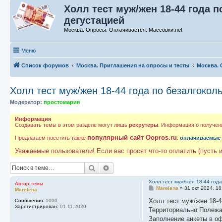
Холл тест муж/жен 18-44 года 
дегустацией
Москва. Опросы. Оплачивается. Массовки.net
Меню
Список форумов
Москва. Приглашения на опросы и тесты
Москва. 
Холл тест муж/жен 18-44 года по безалгокол
Модератор:
простомария
Информация
Создавать темы в этом разделе могут лишь
рекрутеры
. Информация о получен
популярный сайт Oopros.ru
Предлагаем посетить также
:
оплачиваемые
Уважаемые пользователи! Если вас просят что-то оплатить (пусть и
Поиск
Расширенный поиск
Холл тест муж/жен 18-44 года
Автор темы
С
Marelena
»
31 окт 2024, 18
Marelena
о
о
Холл тест муж/жен 18-4
Сообщения:
1000
б
Зарегистрирован:
01.11.2020
Территориально Полежа
щ
е
Заполнение анкеты в о