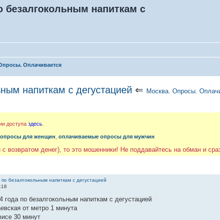
по безалгокольным напиткам с
Опросы. Оплачивается
ьным напиткам с дегустацией
⇐
Москва. Опросы. Оплач
ии доступа
здесь
.
 опросы для женщин
,
оплачиваемые опросы для мужчин
 с возвратом денег), то это мошенники! Не поддавайтесь на обман и ср
 по безалгокольным напиткам с дегустацией
:18
4 года по безалгокольным напиткам с дегустацией
евская от метро 1 минута
фисе 30 минут