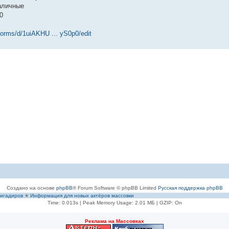
аличные
0
forms/d/1uiAKHU ... yS0p0/edit
Создано на основе
phpBB
® Forum Software © phpBB Limited
Русская поддержка phpBB
игадиров
✭
Информация для новых актёров массовки
Time: 0.013s
| Peak Memory Usage: 2.01 МБ | GZIP: On
Рeклама на Массовках