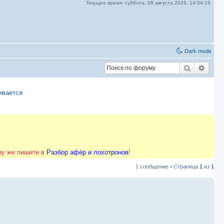
Текущее время:
суббота, 08 августа 2026,
14:04:17
Dark mode
Поиск
Расш
ивается
азу же пишите в
Разбор афёр и лохотронов
!
1 сообщение • Страница
1
из
1