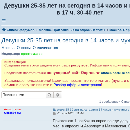
Девушки 25-35 лет на сегодня в 14 часов 
в 17 ч. 30-40 лет
Список форумов
Москва. Приглашения на опросы и тесты
Москва. Опр
Девушки 25-35 лет на сегодня в 14 часов и муж
Москва. Опросы. Оплачивается
Модератор:
простомария
Информация
Создавать темы в этом разделе могут лишь
рекрутеры
. Информация о получении
популярный сайт Oopros.ru
Предлагаем посетить также
:
оплачиваемые оп
Уважаемые пользователи! Если вас просят что-то оплатить (пусть и с
обман и сразу же пишите в
Разбор афёр и лохотронов
!
Поиск
Расширенный поиск
1 сообщение • Стра
Автор темы
Девушки 25-35 лет на сегодня в 14 часов и мужчины в 
OprosVseM
С
01 ноя 2024, 11:44
о
о
Приглашаю 1 ноября на опрос по еде девуше
б
мес. в опросах м.Аэропорт и Маяковская. О
щ