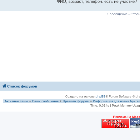
е
ФИО, возраст, телефон. есть не участие?
н
и
е
1 сообщение • Стра
Список форумов
Создано на основе
phpBB
® Forum Software © ph
Активные темы
✭
Ваши сообщения
✭
Правила форума
✭
Информация для новых брига
Time: 0.014s
| Peak Memory Usage
Рeклама на Мас