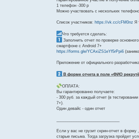
1 телефон -300 р
Можно участвовать с нескольких телефоно
Список участников:
https://vk.cc/cFM0nz
Я 
Что требуется сделать:
Заполнить отчет по проверке основного
смартфоне с Android 7+
https://forms.gle/YCAxiZS1eYf5rPpi6
(занима
Приложение от официального разработчик
В форме отчета в поле «ФИО рекрут
ОПЛАТА:
Вы гарантированно получаете:
- 300 руб. за каждый отчет (в тестирован
7+).
Один девайс - один отчет
_____________________________
Если у вас не грузит скрин-отчет в форму 
старые письма. Тогда загрузка пройдет ус