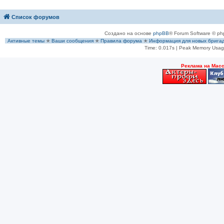
Список форумов
Создано на основе
phpBB
® Forum Software © ph
Активные темы
✭
Ваши сообщения
✭
Правила форума
✭
Информация для новых брига
Time: 0.017s
| Peak Memory Usage
Рeклама на Мас