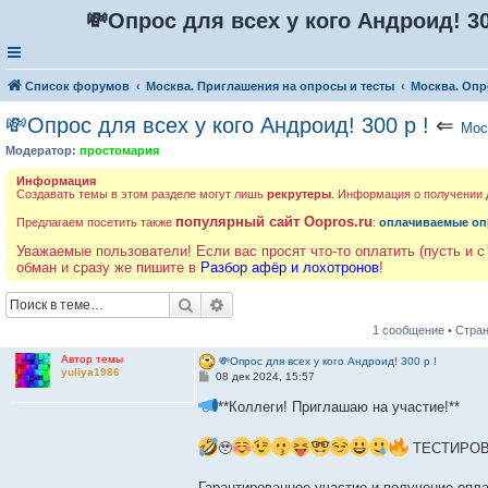
💸Опрос для всех у кого Андроид! 30
Список форумов
Москва. Приглашения на опросы и тесты
Москва. Опр
💸Опрос для всех у кого Андроид! 300 р !
⇐
Мос
Модератор:
простомария
Информация
Создавать темы в этом разделе могут лишь
рекрутеры
. Информация о получении
популярный сайт Oopros.ru
Предлагаем посетить также
:
оплачиваемые оп
Уважаемые пользователи! Если вас просят что-то оплатить (пусть и с
обман и сразу же пишите в
Разбор афёр и лохотронов
!
Поиск
Расширенный поиск
1 сообщение • Стра
Автор темы
💸Опрос для всех у кого Андроид! 300 р !
yuliya1986
С
08 дек 2024, 15:57
о
о
**Коллеги! Приглашаю на участие!**
б
щ
е
🥹
ТЕСТИРОВ
н
и
е
Гарантированное участие и получение опл