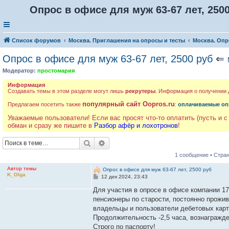
Опрос в офисе для муж 63-67 лет, 250
Список форумов
Москва. Приглашения на опросы и тесты
Москва. Опр
Опрос в офисе для муж 63-67 лет, 2500 руб
⇐
Модератор:
простомария
Информация
Создавать темы в этом разделе могут лишь
рекрутеры
. Информация о получении
популярный сайт Oopros.ru
Предлагаем посетить также
:
оплачиваемые оп
Уважаемые пользователи! Если вас просят что-то оплатить (пусть и с
обман и сразу же пишите в
Разбор афёр и лохотронов
!
Поиск
Расширенный поиск
1 сообщение • Стра
Автор темы
Опрос в офисе для муж 63-67 лет, 2500 руб
K_Olga
С
12 дек 2024, 23:43
о
о
Для участия в опросе в офисе компании 17
б
пенсионеры по старости, постоянно прожи
щ
е
владельцы и пользователи дебетовых карт
н
Продолжительность -2,5 часа, вознагражде
и
е
Строго по паспорту!