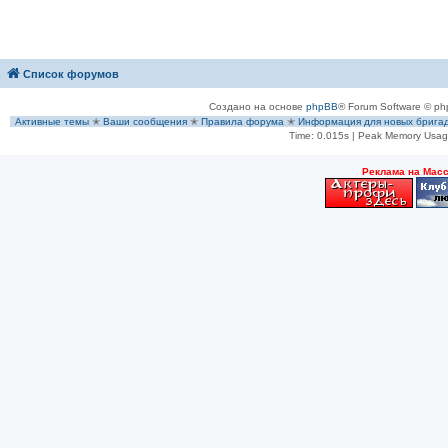
Список форумов
Создано на основе
phpBB
® Forum Software © ph
Активные темы
✭
Ваши сообщения
✭
Правила форума
✭
Информация для новых брига
Time: 0.015s
| Peak Memory Usage
Рeклама на Мас