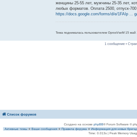
б
женщины 25-55 лет, мужчины 25-35 лет, ко
щ
е
любых форматов. Оплата 2500, отпуск-700 
н
https://docs.google.com/forms/d/e/1FAIp ... 
и
е
Тема поднималась пользователем OprosVseM 15 май 2
1 сообщение • Стра
Список форумов
Создано на основе
phpBB
® Forum Software © ph
Активные темы
✭
Ваши сообщения
✭
Правила форума
✭
Информация для новых брига
Time: 0.013s
| Peak Memory Usage