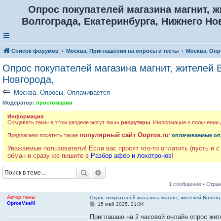
Опрос покупателей магазина магнит, 
Волгограда, Екатеринбурга, Нижнего Но
Список форумов
Москва. Приглашения на опросы и тесты
Москва. Опр
Опрос покупателей магазина магнит, жителей 
Новгорода,
⇐
Москва. Опросы. Оплачивается
Модератор:
простомария
Информация
Создавать темы в этом разделе могут лишь
рекрутеры
. Информация о получении
популярный сайт Oopros.ru
Предлагаем посетить также
:
оплачиваемые оп
Уважаемые пользователи! Если вас просят что-то оплатить (пусть и с
обман и сразу же пишите в
Разбор афёр и лохотронов
!
Поиск
Расширенный поиск
1 сообщение • Стра
Автор темы
Опрос покупателей магазина магнит, жителей Волгог
OprosVseM
С
15 май 2025, 21:34
о
о
Приглашаю на 2 часовой онлайн опрос жит