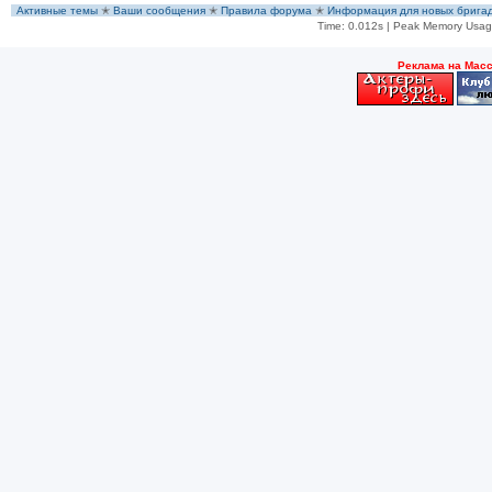
Активные темы
✭
Ваши сообщения
✭
Правила форума
✭
Информация для новых брига
Time: 0.012s
| Peak Memory Usage
Рeклама на Мас