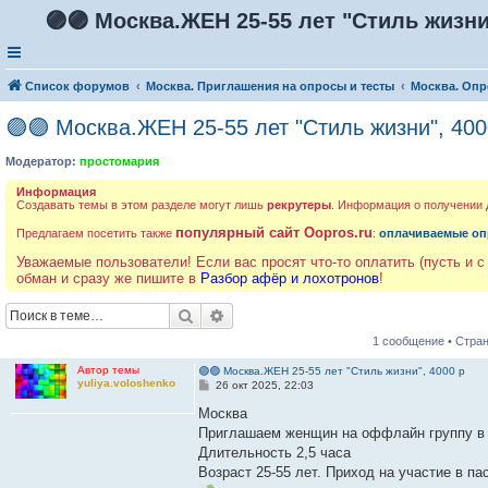
🟣🟣 Москва.ЖЕН 25-55 лет "Стиль жизни
Список форумов
Москва. Приглашения на опросы и тесты
Москва. Опр
🟣🟣 Москва.ЖЕН 25-55 лет "Стиль жизни", 400
Модератор:
простомария
Информация
Создавать темы в этом разделе могут лишь
рекрутеры
. Информация о получении
популярный сайт Oopros.ru
Предлагаем посетить также
:
оплачиваемые оп
Уважаемые пользователи! Если вас просят что-то оплатить (пусть и с
обман и сразу же пишите в
Разбор афёр и лохотронов
!
Поиск
Расширенный поиск
1 сообщение • Стра
Автор темы
🟣🟣 Москва.ЖЕН 25-55 лет "Стиль жизни", 4000 р
yuliya.voloshenko
С
26 окт 2025, 22:03
о
о
Москва
б
Приглашаем женщин на оффлайн группу в 
щ
е
Длительность 2,5 часа
н
Возраст 25-55 лет. Приход на участие в па
и