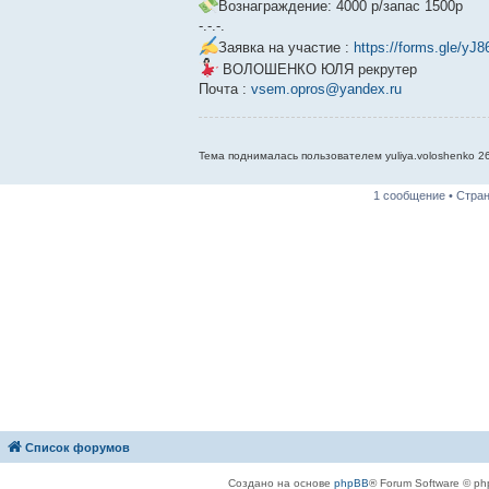
е
Вознаграждение: 4000 р/запас 1500р
-.-.-.
Заявка на участие :
https://forms.gle/
ВОЛОШЕНКО ЮЛЯ рекрутер
Почта :
vsem.opros@yandex.ru
Тема поднималась пользователем yuliya.voloshenko 26
1 сообщение • Стра
Список форумов
Создано на основе
phpBB
® Forum Software © ph