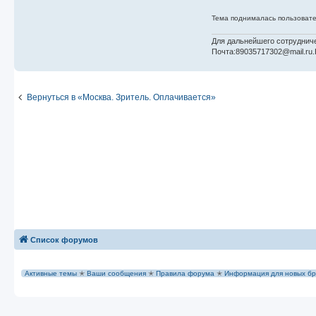
Тема поднималась пользовате
Для дальнейшего сотрудничеств
Почта:89035717302@mail.ru.На 
Вернуться в «Москва. Зритель. Оплачивается»
Список форумов
Активные темы
✭
Ваши сообщения
✭
Правила форума
✭
Информация для новых бр