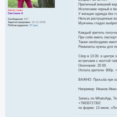
Приличный внешний вид.
Исключаем черный и бел
Автор темы
Светлана А
У женщин одежда без го
Нельзя распущенные во
Сообщения:
997
Зарегистрирован:
18.12.2008
Мужчины гладко выбрит
Поблагодарили:
27 раз
Каждый зритель получае
При себе иметь паспорт
Также необходимо иметь
Реквизиты нужны для пе
Сбор в 13.00. в центре
встречаем с желтой т
Окончание: 20.00.
Оплата зрители: 800р. 
ВАЖНО: Просьба при за
Например: Иванов Иван
Запись по WhatsApp, Te
+79035717302
по форме: 13 июня, «Ло