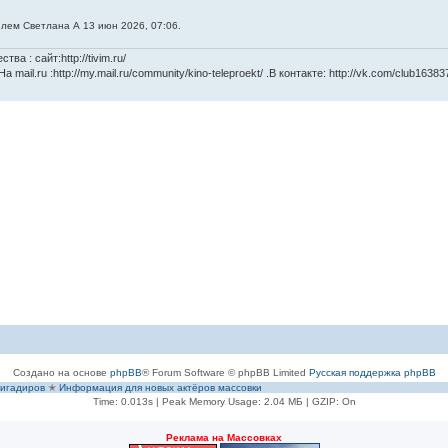
лем Светлана А 13 июн 2026, 07:06.
а : сайт:http://tivim.ru/
mail.ru :http://my.mail.ru/community/kino-teleproekt/ .В контакте: http://vk.com/club16383
Создано на основе
phpBB
® Forum Software © phpBB Limited
Русская поддержка phpBB
игадиров
✭
Информация для новых актёров массовки
Time: 0.013s
| Peak Memory Usage: 2.04 МБ | GZIP: On
Рeклама на Массовках