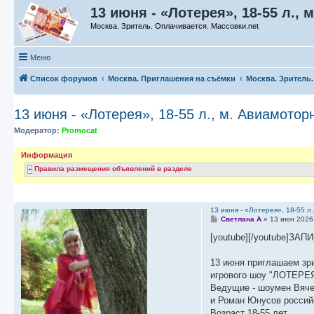
13 июня - «Лотерея», 18-55 л., 
Москва. Зритель. Оплачивается. Массовки.net
Меню
Список форумов
Москва. Приглашения на съёмки
Москва. Зритель
13 июня - «Лотерея», 18-55 л., м. Авиамотор
Модератор:
Promocat
Информация
Правила размещения объявлений в разделе
13 июня - «Лотерея», 18-55 л.
С
Светлана А
»
13 июн 2026
о
о
[youtube][/youtube]З
б
щ
е
13 июня приглашаем зри
н
игрового шоу "ЛОТЕРЕЯ
и
е
Ведущие - шоумен Вяче
и Роман Юнусов российс
Возраст 18-55 лет.