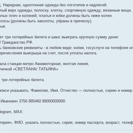
 Нарядная, однотонная одежда без логотипов и надписей.
ый верх одежды, полоску, клетку, спортивную одежду, вязанные вещи, 
лых плеч и коленей, платья и юбки должны быть ниже колен.
лосы (должны быть заколоты, убраны в прическу).
ые.
т три лотерейных билета и шанс выиграть крупную сумму денег.
! Гражданство РФ.
 банковские реквизиты - в любом виде: копии, госуслуги на телефоне и
речисления выигрыша на счет, после уплаты налога.
 зала станции метро Авиамоторная, желтая линия,
абличкой «СВЕТЛАНА/ ТАТЬЯНА»
+ три лотерейных билета.
писи указывать: Фамилию, Имя, Отчество — полностью, серию и номер 
 Иванович 3756 885460 89000000000.
legram, МАХ:
терея», ФИО. указать полностью, серия, номер паспорта, возраст, телеф