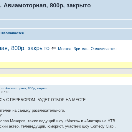
м. Авиамоторная, 800р, закрыто
. Оплачивается
ная, 800р, закрыто
⇐
Москва. Зритель. Оплачивается
, м. Авиамоторная, 800р, закрыто
, 07:06
АПИСЬ С ПЕРЕБОРОМ. БУДЕТ ОТБОР НА МЕСТЕ.
телей на съемку развлекательного,
".
слав Макаров, также ведущий шоу «Маска» и «Аватар» на НТВ.
кий актер, телеведущий, юморист, участник шоу Comedy Clab .