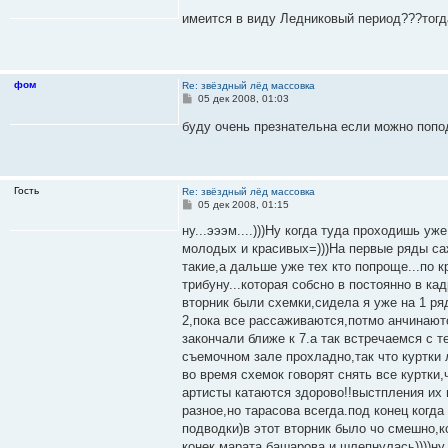
о
о
имеится в виду Ледниковый период???тогда
б
щ
е
н
и
фом
Re: звёздный лёд массовка
е
С
05 дек 2008, 01:03
о
о
буду очень презнательна если можно поп
б
щ
е
н
и
Гость
Re: звёздный лёд массовка
е
С
05 дек 2008, 01:15
о
о
ну...эээм....)))Ну когда туда проходишь у
б
молодых и красивых=)))На первые ряды са
щ
е
такие,а дальше уже тех кто попроще...по к
н
трибуну...которая собсно в постоянно в ка
и
е
вторник были схемки,сидела я уже на 1 ря
2,пока все рассаживаются,потмо анчинаютс
закончали ближе к 7.а так встречаемся с т
съемочном зале прохладно,так что куртки л
во время схемок говорят снять все куртки
артисты катаются здорово!!выстпления их
разное,но тарасова всегда.под конец когд
подводки)в этот вторник было чо смешно,к
конек марата башарова и шлепнулась))))ну