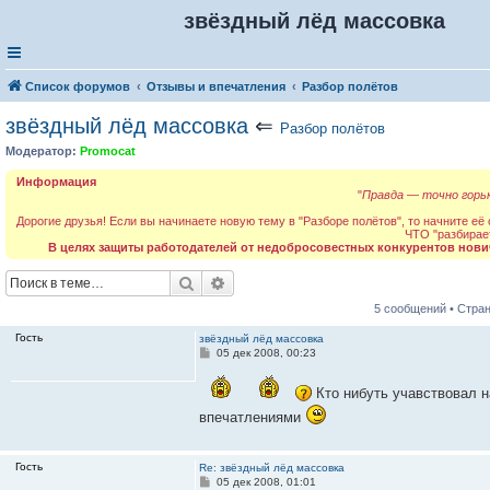
звёздный лёд массовка
Список форумов
Отзывы и впечатления
Разбор полётов
звёздный лёд массовка
⇐
Разбор полётов
Модератор:
Promocat
Информация
"
Правда — точно горьк
Дорогие друзья! Если вы начинаете новую тему в "Разборе полётов", то начните её
ЧТО "разбирае
В целях защиты работодателей от недобросовестных конкурентов нови
Поиск
Расширенный поиск
5 сообщений • Стра
Гость
звёздный лёд массовка
С
05 дек 2008, 00:23
о
о
б
Кто нибуть учавствовал н
щ
впечатлениями
е
н
и
е
Гость
Re: звёздный лёд массовка
С
05 дек 2008, 01:01