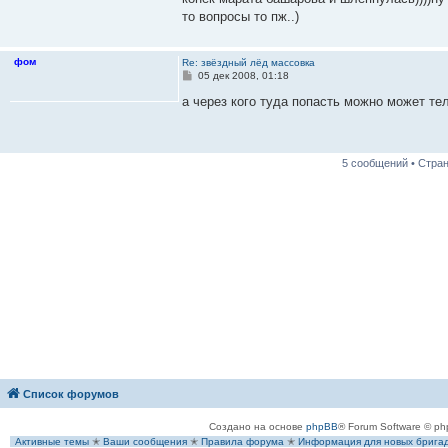
то вопросы то пж..)
фом
Re: звёздный лёд массовка
С
05 дек 2008, 01:18
о
о
а через кого туда попасть можно может т
б
щ
е
н
и
5 сообщений • Стра
е
Список форумов
Создано на основе
phpBB
® Forum Software © ph
Активные темы
✭
Ваши сообщения
✭
Правила форума
✭
Информация для новых брига