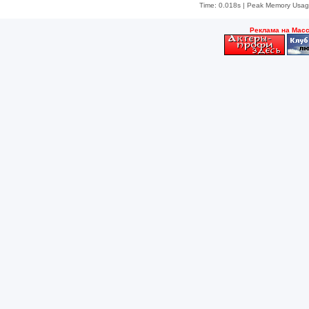
Time: 0.018s
| Peak Memory Usage
Рeклама на Мас