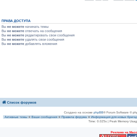
ПРАВА ДОСТУПА
Вы
не можете
начинать темы
Вы
не можете
отвечать на сообщения
Вы
не можете
редактировать свои сообщения
Вы
не можете
удалять свои сообщения
Вы
не можете
добавлять вложения
Список форумов
Создано на основе
phpBB
® Forum Software © ph
Активные темы
✭
Ваши сообщения
✭
Правила форума
✭
Информация для новых брига
Time: 0.025s
| Peak Memory Usage
Рeклама на Мас