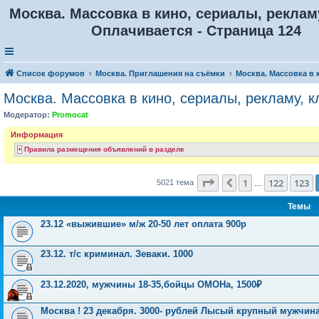
Москва. Массовка в кино, сериалы, реклам
Оплачивается - Страница 124
Список форумов
Москва. Приглашения на съёмки
Москва. Массовка в 
Москва. Массовка в кино, сериалы, рекламу, 
Модератор:
Promocat
Информация
Правила размещения объявлений в разделе
Страница
124
из
201
1
122
123
Пред.
5021 тема
…
Темы
23.12 «выжившие» м/ж 20-50 лет оплата 900р
23.12. т/с криминал. Зеваки. 1000
23.12.2020, мужчины 18-35,бойцы ОМОНа, 1500₽
Москва ! 23 декабря. 3000- рублей Лысый крупный мужчин