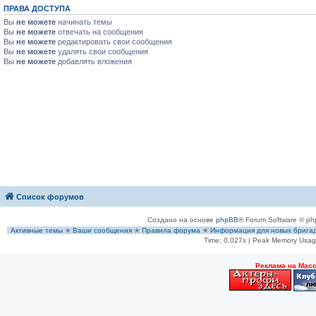
ПРАВА ДОСТУПА
Вы
не можете
начинать темы
Вы
не можете
отвечать на сообщения
Вы
не можете
редактировать свои сообщения
Вы
не можете
удалять свои сообщения
Вы
не можете
добавлять вложения
Список форумов
Создано на основе
phpBB
® Forum Software © ph
Активные темы
✭
Ваши сообщения
✭
Правила форума
✭
Информация для новых брига
Time: 0.027s
| Peak Memory Usage
Рeклама на Мас