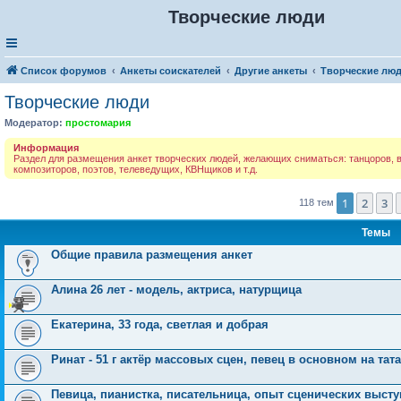
Творческие люди
Список форумов
Анкеты соискателей
Другие анкеты
Творческие лю
Творческие люди
Модератор:
простомария
Информация
Раздел для размещения анкет творческих людей, желающих сниматься: танцоров, в
композиторов, поэтов, телеведущих, КВНщиков и т.д.
1
2
3
118 тем
Темы
Общие правила размещения анкет
Алина 26 лет - модель, актриса, натурщица
Екатерина, 33 года, светлая и добрая
Ринат - 51 г актёр массовых сцен, певец в основном на та
Певица, пианистка, писательница, опыт сценических высту