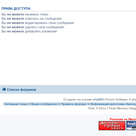
ПРАВА ДОСТУПА
Вы
не можете
начинать темы
Вы
не можете
отвечать на сообщения
Вы
не можете
редактировать свои сообщения
Вы
не можете
удалять свои сообщения
Вы
не можете
добавлять вложения
Список форумов
Создано на основе
phpBB
® Forum Software © ph
Активные темы
✭
Ваши сообщения
✭
Правила форума
✭
Информация для новых брига
Time: 0.021s
| Peak Memory Usage
Рeклама на Мас