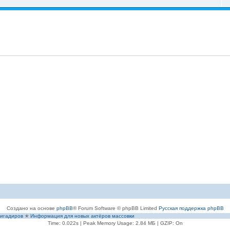
Создано на основе
phpBB
® Forum Software © phpBB Limited
Русская поддержка phpBB
игадиров
✭
Информация для новых актёров массовки
Time: 0.022s
| Peak Memory Usage: 2.84 МБ | GZIP: On