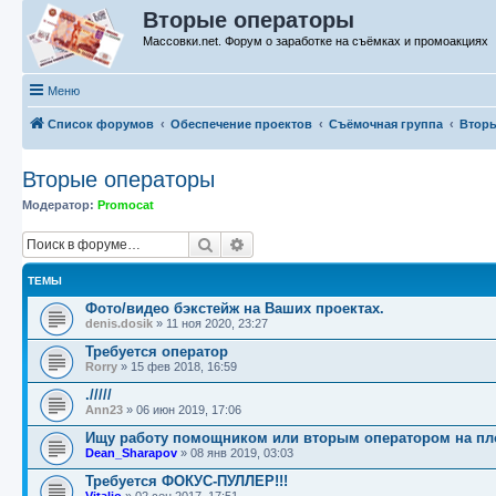
Вторые операторы
Массовки.net. Форум о заработке на съёмках и промоакциях
Меню
Список форумов
Обеспечение проектов
Съёмочная группа
Втор
Вторые операторы
Модератор:
Promocat
Поиск
Расширенный поиск
ТЕМЫ
Фото/видео бэкстейж на Ваших проектах.
denis.dosik
»
11 ноя 2020, 23:27
Требуется оператор
Rorry
»
15 фев 2018, 16:59
./////
Ann23
»
06 июн 2019, 17:06
Ищу работу помощником или вторым оператором на п
Dean_Sharapov
»
08 янв 2019, 03:03
Требуется ФОКУС-ПУЛЛЕР!!!
Vitalio
»
02 сен 2017, 17:51