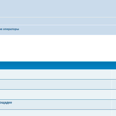
ые операторы
лощадке