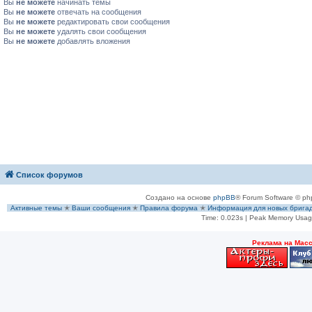
Вы
не можете
начинать темы
Вы
не можете
отвечать на сообщения
Вы
не можете
редактировать свои сообщения
Вы
не можете
удалять свои сообщения
Вы
не можете
добавлять вложения
Список форумов
Создано на основе
phpBB
® Forum Software © ph
Активные темы
✭
Ваши сообщения
✭
Правила форума
✭
Информация для новых брига
Time: 0.023s
| Peak Memory Usage
Рeклама на Мас