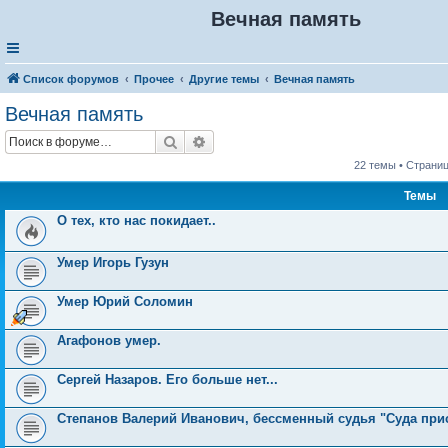
Вечная память
Список форумов
Прочее
Другие темы
Вечная память
Вечная память
Поиск
Расширенный поиск
22 темы • Страни
Темы
О тех, кто нас покидает..
Умер Игорь Гузун
Умер Юрий Соломин
Агафонов умер.
Сергей Назаров. Его больше нет...
Степанов Валерий Иванович, бессменный судья "Суда прис