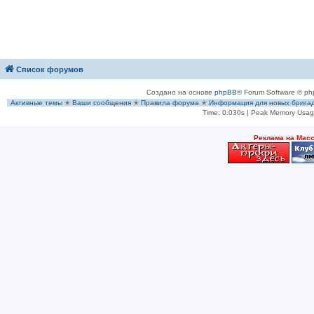
Список форумов
Создано на основе
phpBB
® Forum Software © ph
Активные темы
✭
Ваши сообщения
✭
Правила форума
✭
Информация для новых брига
Time: 0.030s
| Peak Memory Usage
Рeклама на Мас